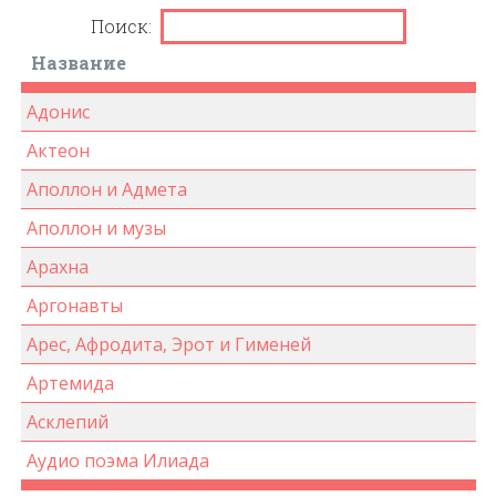
Поиск:
Название
Адонис
Актеон
Аполлон и Адмета
Аполлон и музы
Арахна
Аргонавты
Арес, Афродита, Эрот и Гименей
Артемида
Асклепий
Аудио поэма Илиада