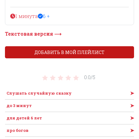
1 минута
6 +
Текстовая версия ⟶
ДОБАВИТЬ В МОЙ ПЛЕЙЛИСТ
0.0/
5
➤
Слушать случайную сказку
➤
до 3 минут
➤
для детей 6 лет
➤
про богов