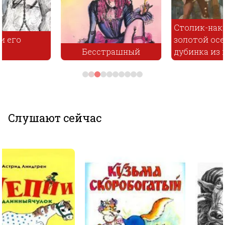
Столик-накройся
золотой осел и
Бесстрашный
дубинка из мешка
Слушают сейчас