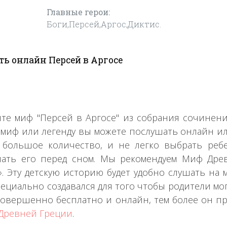
Главные герои:
Боги,Персей,Аргос,Диктис.
ь онлайн Персей в Аргосе
те миф "Персей в Аргосе" из собрания сочине
 миф или легенду вы можете послушать онлайн ил
 большое количество, и не легко выбрать реб
ать его перед сном. Мы рекомендуем Миф Дре
». Эту детскую историю будет удобно слушать на
пециально создавался для того чтобы родители мо
совершенно бесплатно и онлайн, тем более он пр
Древней Греции
.