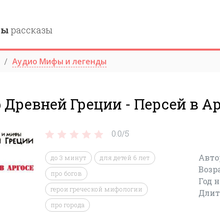
ны
рассказы
Аудио Мифы и легенды
Древней Греции - Персей в Ар
0.0/
5
Авто
до 3 минут
для детей 6 лет
Возр
про богов
Год 
герои греческой мифологии
Длит
про города