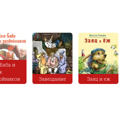
Сага о
Пустынник 
Заяц и еж
часовом
Медведь