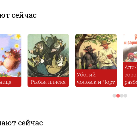
ют сейчас
Али-Баба и
Убогий
сорок
чоловік и Чорт
разбойников
Завещание
ают сейчас