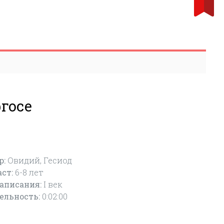
госе
р:
Овидий, Гесиод
аст:
6-8
лет
написания:
I век
ельность:
0:02:00