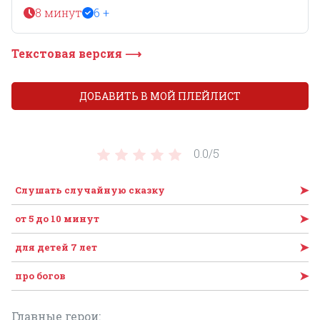
8 минут
6 +
Текстовая версия ⟶
ДОБАВИТЬ В МОЙ ПЛЕЙЛИСТ
0.0/
5
➤
Слушать случайную сказку
➤
от 5 до 10 минут
➤
для детей 7 лет
➤
про богов
Главные герои: