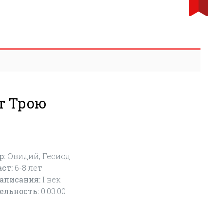
т Трою
р:
Овидий, Гесиод
аст:
6-8
лет
написания:
I век
ельность:
0:03:00