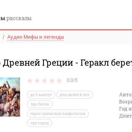
ны
рассказы
Аудио Мифы и легенды
Древней Греции - Геракл бере
0.0/
5
Авто
до 3 минут
для детей 8 лет
Возр
про богов
Год 
герои греческой мифологии
Длит
про город