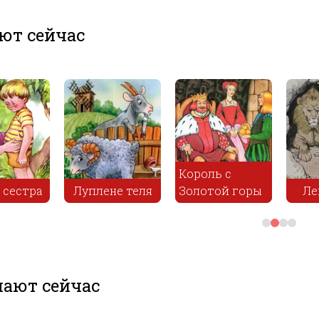
ют сейчас
с
Деревенский
 горы
Лев и волк
пожар
З
ают сейчас