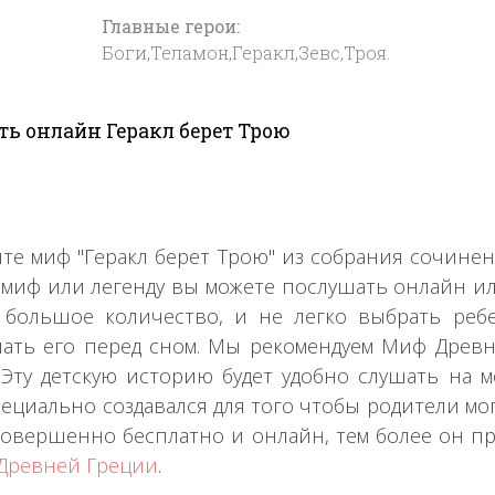
Главные герои:
Боги,Теламон,Геракл,Зевс,Троя.
ь онлайн Геракл берет Трою
те миф "Геракл берет Трою" из собрания сочине
 миф или легенду вы можете послушать онлайн ил
 большое количество, и не легко выбрать реб
ать его перед сном. Мы рекомендуем Миф Древне
 Эту детскую историю будет удобно слушать на 
пециально создавался для того чтобы родители мо
совершенно бесплатно и онлайн, тем более он пр
Древней Греции
.