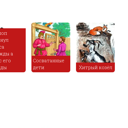
поп
нул
са
жды а
с его
Сосватанные
жды
дети
Хитрый козёл