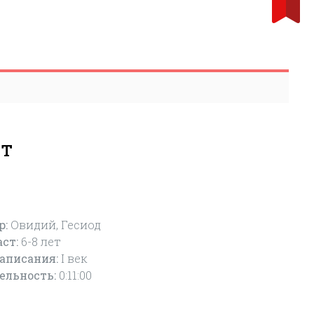
нт
р:
Овидий, Гесиод
аст:
6-8
лет
написания:
I век
ельность:
0:11:00