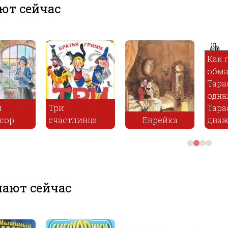
ют сейчас
Как 
обма
Тара
одна
и
Три
Тара
сор
счастливца
Еврейка
два
ают сейчас