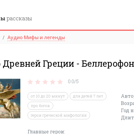
ны
рассказы
Аудио Мифы и легенды
 Древней Греции - Беллерофо
0.0/
5
Авто
от 10 до 20 минут
для детей 7 лет
Возр
про богов
Год 
герои греческой мифологии
Длит
Главные герои: