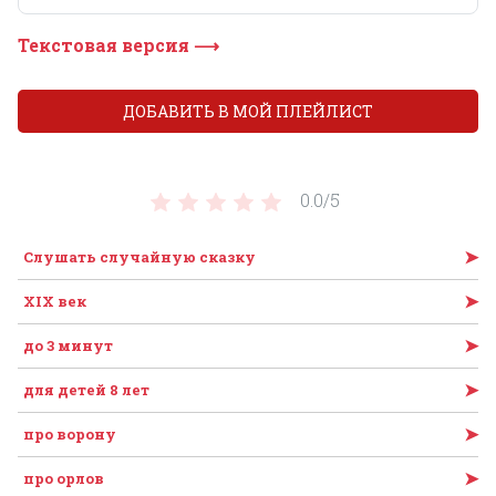
Текстовая версия ⟶
ДОБАВИТЬ В МОЙ ПЛЕЙЛИСТ
0.0/
5
➤
Слушать случайную сказку
➤
XIX век
➤
до 3 минут
➤
для детей 8 лет
➤
про ворону
➤
про орлов