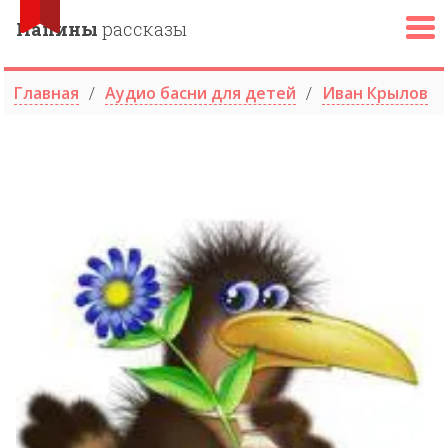
Папины
рассказы
Главная
Аудио басни для детей
Иван Крылов