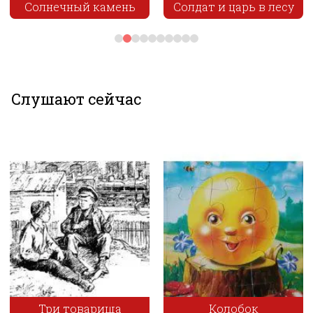
Солнечный камень
Солдат и царь в лесу
Слушают сейчас
Три товарища
Колобок