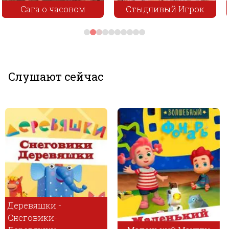
Стыдливый Игрок
Лисичка-сестричка
Слушают сейчас