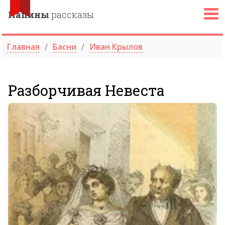
Папины
рассказы
Главная
Басни
Иван Крылов
Разборчивая Невеста