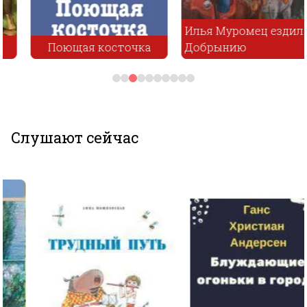
Илья Муромец ездил с
Поющая косточка
Добрынию
Слушают сейчас