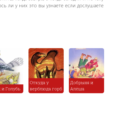
ось ли у них это вы узнаете если дослушаете
Откуда у
Добрыня и
 и Голубь
верблюда горб
Алёша
А