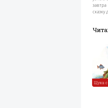
завтра
сказку 
Чита
Сорок калик
Дурак и береза
Щука с