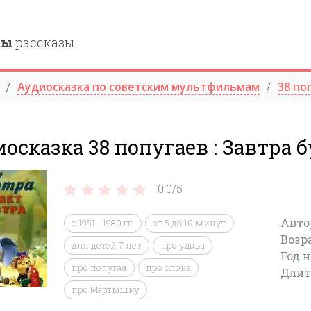
ны
рассказы
Аудиосказка по советским мультфильмам
38 по
осказка 38 попугаев : Завтра 
0.0/
5
Авто
с 1951 - 1980 гг.
от 5 до 10 минут
Возр
для детей 7 лет
про удава
Год 
про попугая
про слона
Длит
про Мартышку