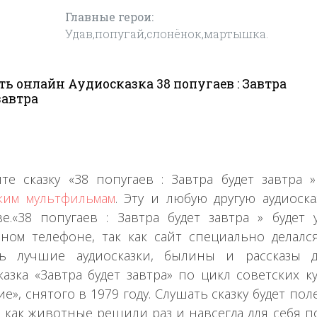
Главные герои:
Удав,попугай,слонёнок,мартышка.
ь онлайн Аудиосказка 38 попугаев : Завтра
завтра
те сказку «38 попугаев : Завтра будет завтр
ким мультфильмам
. Эту и любую другую аудиос
ве.«38 попугаев : Завтра будет завтра » буд
ном телефоне, так как сайт специально делал
ть лучшие аудиосказки, былины и рассказы 
казка «Завтра будет завтра» по цикл советских 
е», снятого в 1979 году. Слушать сказку будет пол
, как животные решили раз и навсегда для себя пон