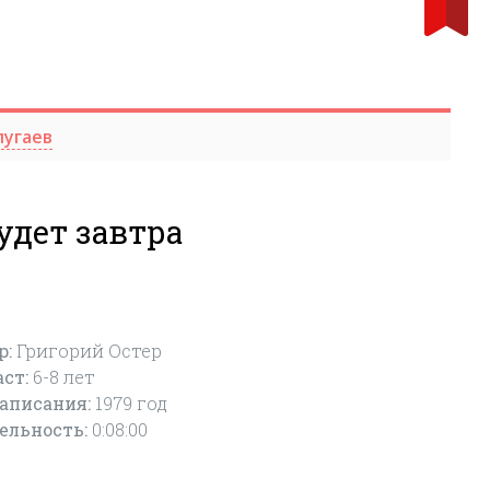
пугаев
будет завтра
р:
Григорий Остер
аст:
6-8
лет
написания:
1979 год
ельность:
0:08:00