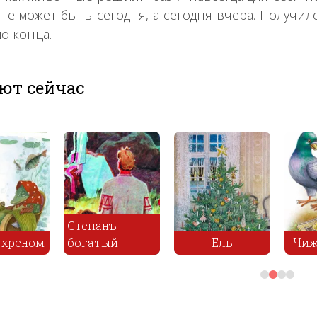
 не может быть сегодня, а сегодня вчера. Получил
до конца.
ют сейчас
Степанъ
 хреном
богатый
Ель
Чиж