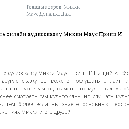
Главные герои:
Микки
Маус,Дональд Дак.
ть онлайн аудиосказку Микки Маус Принц И
й
те аудиосказку Микки Маус Принц И Нищий из сб
другую сказку вы можете послушать онлайн и
казка по мотивам одноименного мультфильма 
снее смотреть сам мультфильм, но слушать мул
е, тем более если вы знаете основных персон
чениях Микки и его друзей.