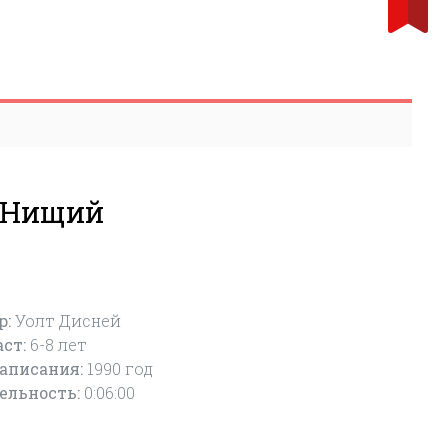
И Нищий
р:
Уолт Дисней
аст:
6-8
лет
написания:
1990 год
ельность:
0:06:00