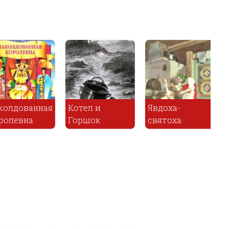
ха-
оха
Красавица
Полевик