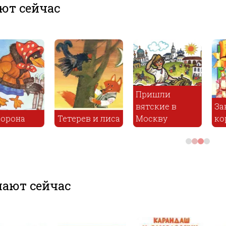
ют сейчас
и
е в
Заколдованная
Котел и
Явдо
у
королевна
Горшок
свят
ают сейчас