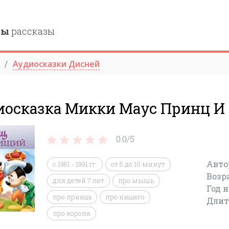
ны
рассказы
Аудиосказки Дисней
иосказка Микки Маус Принц 
0.0/
5
Авто
с 1981 - 1991 гг.
от 5 до 10 минут
Возр
для детей 7 лет
про мышь
Год 
про принца
про нищего
Длит
про короля