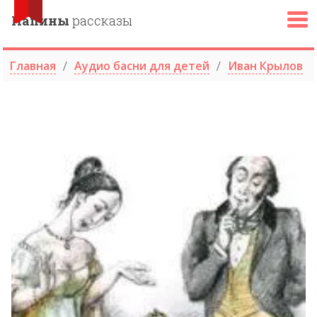
Папины
рассказы
Главная
Аудио басни для детей
Иван Крылов