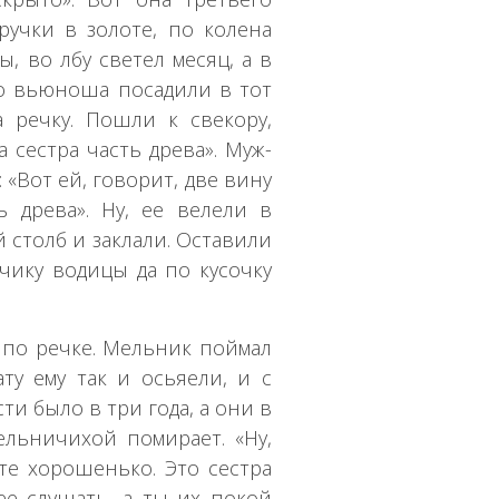
ручки в золоте, по колена
ы, во лбу светел месяц, а в
го вьюноша посадили в тот
 речку. Пошли к свекору,
а сестра часть древа». Муж-
 «Вот ей, говорит, две вину
 древа». Ну, ее велели в
й столб и заклали. Оставили
чику водицы да по кусочку
по речке. Мельник поймал
ту ему так и осьяели, и с
ти было в три года, а они в
ельничихой помирает. «Ну,
те хорошенько. Это сестра
ее слушать, а ты их покой