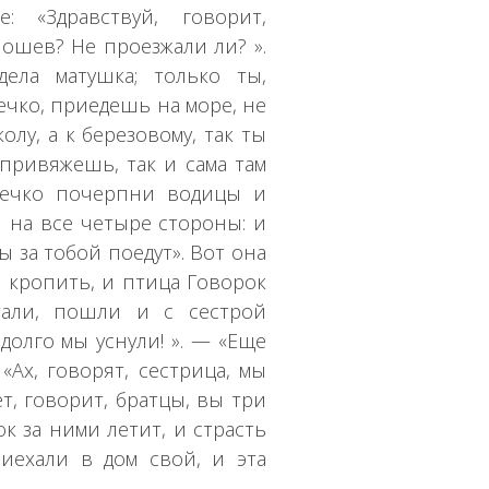
 «Здравствуй, говорит,
ношев? Не проезжали ли? ».
ела матушка; только ты,
дечко, приедешь на море, не
лу, а к березовому, так ты
привяжешь, так и сама там
юдечко почерпни водицы и
и на все четыре стороны: и
ы за тобой поедут». Вот она
ы кропить, и птица Говорок
али, пошли и с сестрой
 долго мы уснули! ». — «Еще
 «Ах, говорят, сестрица, мы
ет, говорит, братцы, вы три
ок за ними летит, и страсть
иехали в дом свой, и эта