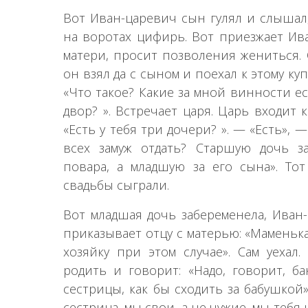
Вот Иван-царевич сын гулял и слышал,
на воротах цифирь. Вот приезжает Ива
матери, просит позволения жениться. 
он взял да с сыном и поехал к этому куп
«Что такое? Какие за мной винности ес
двор? ». Встречает царя. Царь входит 
«Есть у тебя три дочери? ». — «Есть», —
всех замуж отдать? Старшую дочь з
повара, а младшую за его сына». Тот
свадьбы сыграли.
Вот младшая дочь забеременела, Иван-
приказывает отцу с матерью: «Маменька
хозяйку при этом случае». Сам уехал.
родить и говорит: «Надо, говорит, ба
сестрицы, как бы сходить за бабушкой
сестрица, мы свои, а не чужие, мы тебя 