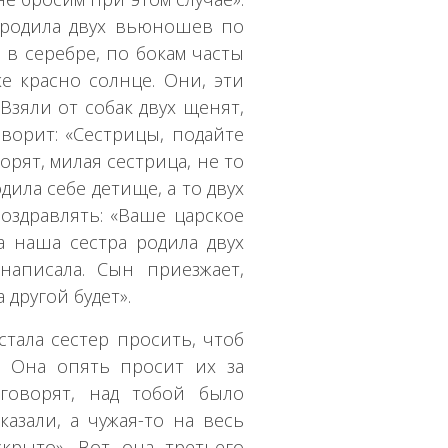
, родила двух вьюношев по
 в серебре, по бокам часты
ке красно солнце. Они, эти
 Взяли от собак двух щенят,
ворит: «Сестрицы, подайте
орят, милая сестрица, не то
дила себе детище, а то двух
оздравлять: «Ваше царское
 а наша сестра родила двух
написала. Сын приезжает,
 другой будет».
стала сестер просить, чтоб
. Она опять просит их за
 говорят, над тобой было
казали, а чужая-то на весь
скрыто». Вот она третьего