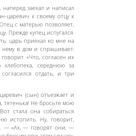
 наперед заехал и написал
н-царевич к своему отцу к
Отец с матерью позволяет,
цу. Прежде купец испугался.
ть: царь приехал ко мне на
к нему в дом и спрашивает:
 говорит. «Что, согласен их
а хлебопека, середнюю за
 согласился отдать, и три
царевич (сын) отъезжает и
, тятенька! Не бросьте мою
 Вот стала она собираться
ню истопить. Ну, говорит,
». — «Ах, — говорят они, —
не бросим при этом случае».