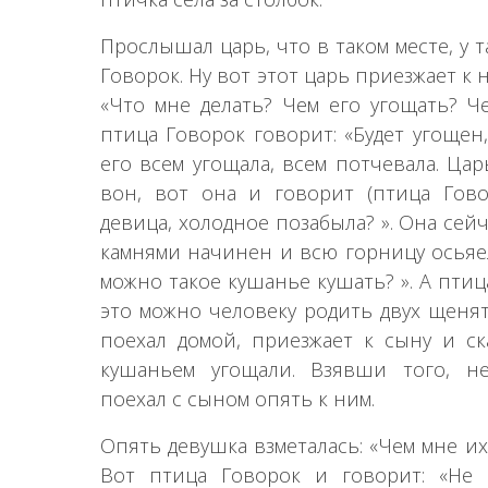
Прослышал царь, что в таком месте, у
Говорок. Ну вот этот царь приезжает к н
«Что мне делать? Чем его угощать? Че
птица Говорок говорит: «Будет угощен,
его всем угощала, всем потчевала. Цар
вон, вот она и говорит (птица Говор
девица, холодное позабыла? ». Она сей
камнями начинен и всю горницу осьяел
можно такое кушанье кушать? ». А птиц
это можно человеку родить двух щенят 
поехал домой, приезжает к сыну и ск
кушаньем угощали. Взявши того, н
поехал с сыном опять к ним.
Опять девушка взметалась: «Чем мне их
Вот птица Говорок и говорит: «Не 