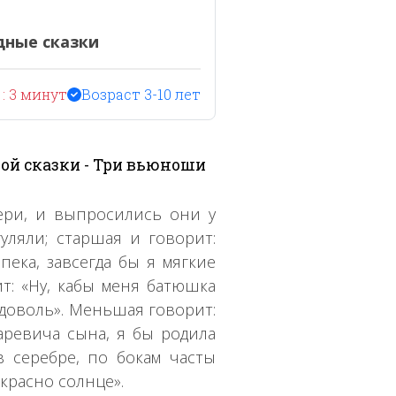
дные сказки
: 3 минут
Возраст 3-10 лет
ой сказки - Три вьюноши
ери, и выпросились они у
гуляли; старшая и говорит:
пека, завсегда бы я мягкие
ит: «Ну, кабы меня батюшка
 вдоволь». Меньшая говорит:
аревича сына, я бы родила
 серебре, по бокам часты
 красно солнце».