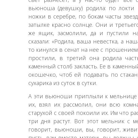
вьюноша (девушку) родила: по локти 
ножки в серебре, по бокам часты звезд
затылке красно солнце. Они и третье
же ящик, засмолили, да и пустили на
сказали: «Родила, ваша невестка, а наш
то кинулся в сенат на нее с прошением:
простили, в третий она родила часть
каменный столб закласть. Ее в каменны
окошечко, чтоб ей подавать по стакан
сухарика из суток в сутки.
А эти вьюноши приплыли к мельнице 
их, взял их рассмолил, они всю комна
старухой с своей покоили их. Им что рас
три дня растут. Вот этот мельник с м
говорит, вьюноши, вы, говорит, живи
пусть вам вместо матери, вы должны 