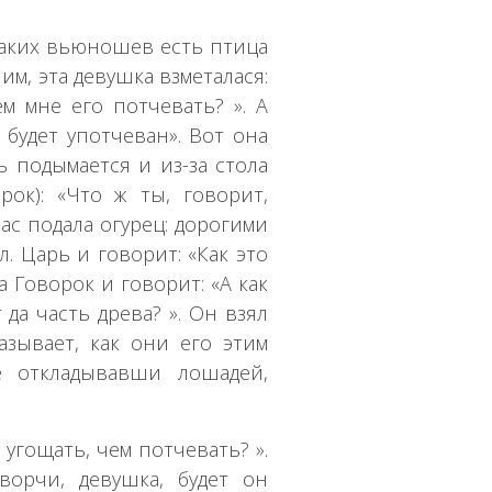
 таких вьюношев есть птица
им, эта девушка взметалася:
м мне его потчевать? ». А
 будет употчеван». Вот она
ь подымается и из-за стола
ок): «Что ж ты, говорит,
час подала огурец: дорогими
. Царь и говорит: «Как это
а Говорок и говорит: «А как
да часть древа? ». Он взял
азывает, как они его этим
е откладывавши лошадей,
 угощать, чем потчевать? ».
ворчи, девушка, будет он