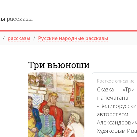
ны
рассказы
рассказы
Русские народные рассказы
Три вьюноши
Краткое описание
Сказка «Тр
напечатан
«Великорусски
авторств
Александрови
Худяковым Ива