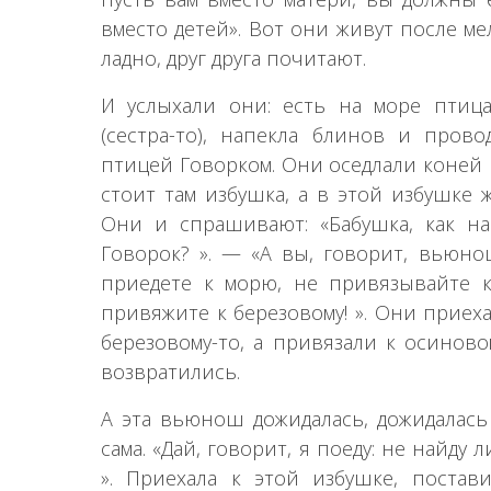
вместо детей». Вот они живут после м
ладно, друг друга почитают.
И услыхали они: есть на море птица
(сестра-то), напекла блинов и прово
птицей Говорком. Они оседлали коней и
стоит там избушка, а в этой избушке 
Они и спрашивают: «Бабушка, как на
Говорок? ». — «А вы, говорит, вьюно
приедете к морю, не привязывайте к
привяжите к березовому! ». Они приех
березовому-то, а привязали к осиново
возвратились.
А эта вьюнош дожидалась, дожидалась 
сама. «Дай, говорит, я поеду: не найду 
». Приехала к этой избушке, постав