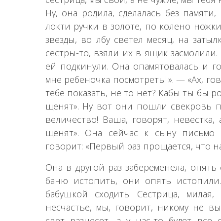
Ну, она родила, сделалась без памяти
локти ручки в золоте, по колено ножки
звезды, во лбу светел месяц, на затыл
сестры-то, взяли их в ящик засмолили.
ей подкинули. Она опамятовалась и го
мне ребеночка посмотреть! ». — «Ах, гов
тебе показать, не то нет? Кабы ты бы ро
щенят». Ну вот они пошли свекровь п
величество! Ваша, говорят, невестка,
щенят». Она сейчас к сыну письмо 
говорит: «Первый раз прощается, что на
Она в другой раз забеременела, опять 
баню истопить, они опять истопили
бабушкой сходить. Сестрица, милая,
несчастье, мы, говорит, никому не вы
свет разнесет, а у нас-то будет все 