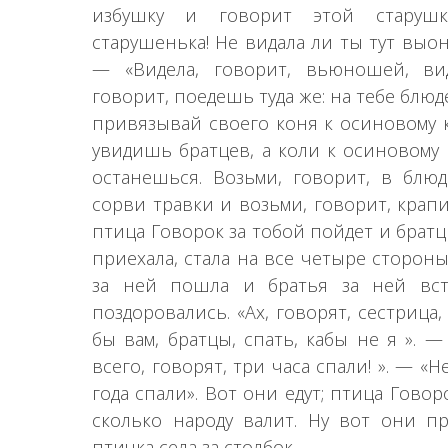
избушку и говорит этой старушке:
старушенька! Не видала ли ты тут выо
— «Видела, говорит, вьюношей, вид
говорит, поедешь туда же: на тебе блю
привязывай своего коня к осиновому ко
увидишь братцев, а коли к осиновому 
останешься. Возьми, говорит, в бл
сорви травки и возьми, говорит, крап
птица Говорок за тобой пойдет и братц
приехала, стала на все четыре сторон
за ней пошла и братья за ней вст
поздоровались. «Ах, говорят, сестрица,
бы вам, братцы, спать, кабы не я ». —
всего, говорят, три часа спали! ». — «Н
года спали». Вот они едут; птица Говор
сколько народу валит. Ну вот они пр
птичка села за столбок.