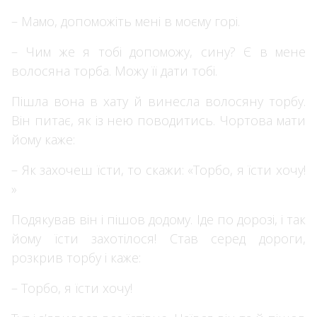
– Мамо, допоможіть мені в моєму горі.
– Чим же я тобі допоможу, сину? Є в мене
волосяна торба. Можу її дати тобі.
Пішла вона в хату й винесла волосяну торбу.
Він питає, як із нею поводитись. Чортова мати
йому каже:
– Як захочеш їсти, то скажи: «Торбо, я їсти хочу!
»
Подякував він і пішов додому. Іде по дорозі, і так
йому їсти захотілося! Став серед дороги,
розкрив торбу і каже:
– Торбо, я їсти хочу!