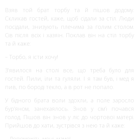
Взяв той брат торбу та й пішов додому.
Скликав гостей, каже, щоб сідали за стіл. Люди
посідали, знизують плечима за голим столом.
Сів після всіх і хазяїн. Поклав він на стіл торбу
та й каже:
– Торбо, я їсти хочу!
З’явилося на столі все, що треба було для
гостей. Пили, їли та гуляли. І я там був, і мед я
пив, по бороді текло, а в рот не попало.
У бідного брата воли здохли, а поле заросло
бур’яном, занехаялось. Знов у сім’ї почався
голод. Пішов він знов у ліс до чортової матері.
Прийшов до хати, зустрівся з нею та й каже:
– Допоможіть мені, мамо!