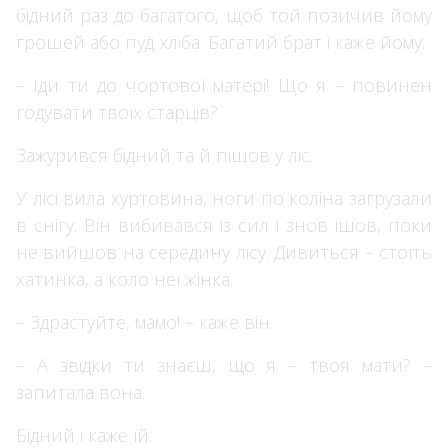
бідний раз до багатого, щоб той позичив йому
грошей або пуд хліба. Багатий брат і каже йому:
– Іди ти до чортової матері! Що я – повинен
годувати твоїх старців?
Зажурився бідний та й пішов у ліс.
У лісі вила хуртовина, ноги по коліна загрузали
в снігу. Він вибивався із сил і знов ішов, поки
не вийшов на середину лісу. Дивиться – стоїть
хатинка, а коло неї жінка.
– Здрастуйте, мамо! – каже він.
– А звідки ти знаєш, що я – твоя мати? –
запитала вона.
Бідний і каже їй: