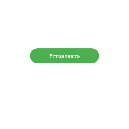
Два Ивана солдатских
сына
Вавила и скоморохи
Установить
Слушают сейчас