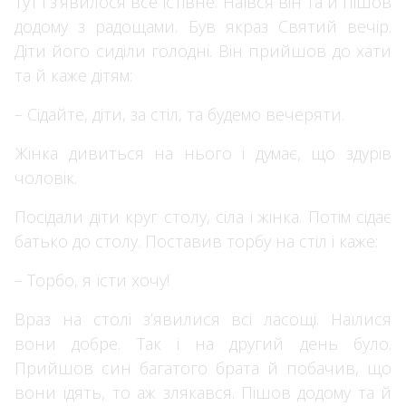
Тут і з’явилося все їстівне. Наївся він та й пішов
додому з радощами. Був якраз Святий вечір.
Діти його сиділи голодні. Він прийшов до хати
та й каже дітям:
– Сідайте, діти, за стіл, та будемо вечеряти.
Жінка дивиться на нього і думає, що здурів
чоловік.
Посідали діти круг столу, сіла і жінка. Потім сідає
батько до столу. Поставив торбу на стіл і каже:
– Торбо, я їсти хочу!
Враз на столі з’явилися всі ласощі. Наїлися
вони добре. Так і на другий день було.
Прийшов син багатого брата й побачив, що
вони їдять, то аж злякався. Пішов додому та й