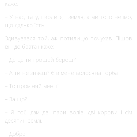
каже:
– У нас, тату, і воли є, і земля, а ми того не їмо,
що дядько їсть.
Здивувався той, аж потилицю почухав. Пішов
він до брата і каже:
– Де це ти грошей береш?
– А ти не знаєш? Є в мене волосяна торба.
– То проміняй мені її.
– За що?
– Я тобі дам дві пари волів, дві корови і сім
десятин землі.
– Добре.