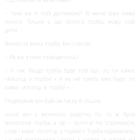
– Чим же я тобі допоможу? В мене вже нема
нічого. Тільки є ще золота торба, можу тобі
дати.
Винесла вона торбу. Він і питає:
– Як же з нею поводитись?
– А так. Якщо треба буде тобі що, то ти кажи:
«Хлопці, з торби! » А як не треба вже буде, то
кажи: «Хлопці, в торбу! »
Подякував він бабі за ласку й пішов.
Ішов він з великою радістю, бо то ж була
волосяна торба, а це – золота! Не стримався,
став і каже: «Хлопці, з торби! » Торба відкрилась,
і з неї вискочили чорти з киями й насіли на