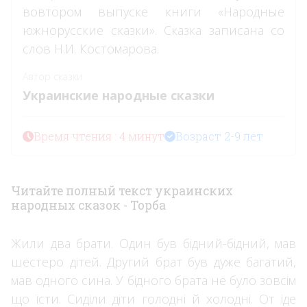
вовтором выпуске книги «Народные
южнорусские сказки». Сказка записана со
слов Н.И. Костомарова.
Автор сказки
Украинские народные сказки
Время чтения : 4 минут
Возраст 2-9 лет
Читайте полный текст украинских
народных сказок - Торба
Жили два брати. Один був бідний-бідний, мав
шестеро дітей. Другий брат був дуже багатий,
мав одного сина. У бідного брата не було зовсім
що їсти. Сиділи діти голодні й холодні. От іде