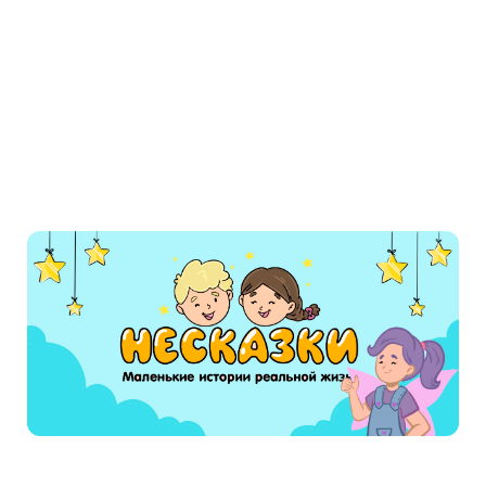
Багатий брат, недовго думаючи, зразу ж побіг
до бідного. Прийшов та й каже:
– Брате мій любий! Добридень!
– Здоров, брате!
– Як ти поживаєш? Із золотої торби всього
добуваєш?
– Так.
– Проміняй мені, брате, цю золоту торбу.
Брат задумався, ніби йому її жалко було, потім
сказав:
– А що даси за неї?