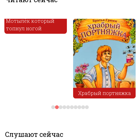
Мотылёк который
топнул ногой
Храбрый портняжка
Слушают сейчас