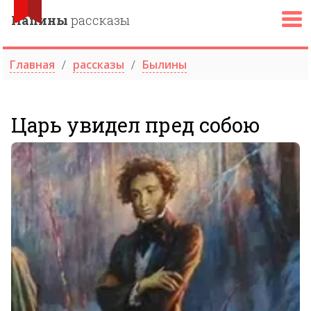
Папины
рассказы
Главная
рассказы
Былины
Царь увидел пред собою