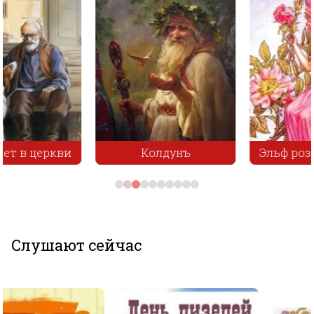
Колдунъ
Эльф розового куста
Слушают сейчас