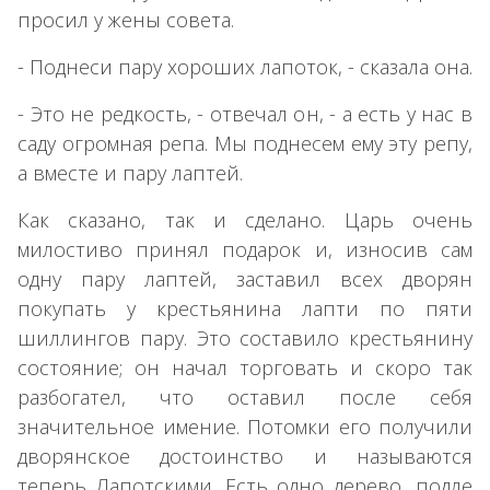
просил у жены совета.
- Поднеси пару хороших лапоток, - сказала она.
- Это не редкость, - отвечал он, - а есть у нас в
саду огромная репа. Мы поднесем ему эту репу,
а вместе и пару лаптей.
Как сказано, так и сделано. Царь очень
милостиво принял подарок и, износив сам
одну пару лаптей, заставил всех дворян
покупать у крестьянина лапти по пяти
шиллингов пару. Это составило крестьянину
состояние; он начал торговать и скоро так
разбогател, что оставил после себя
значительное имение. Потомки его получили
дворянское достоинство и называются
теперь Лапотскими. Есть одно дерево, подле