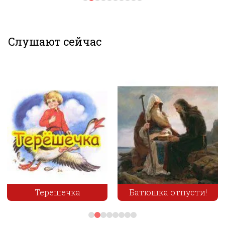
Слушают сейчас
Малышарики - На
Батюшка отпусти!
помощь! Я сам