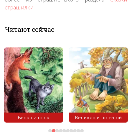
страшилки
.
Читают сейчас
Великан и портной
Худая жена