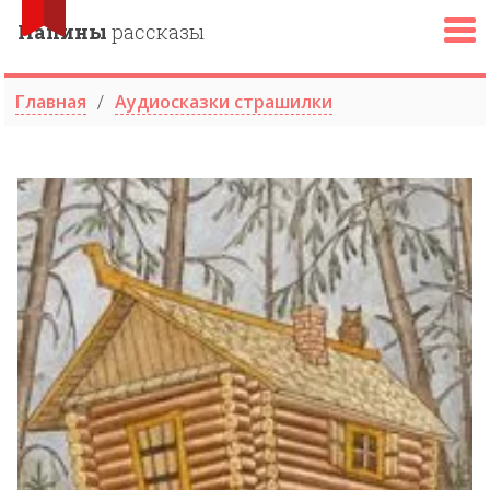
Папины
рассказы
Главная
Аудиосказки страшилки