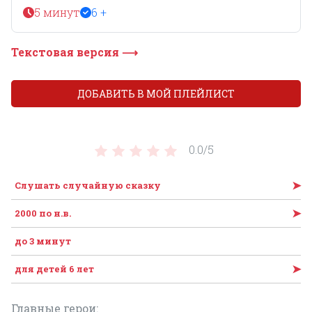
5 минут
6 +
Текстовая версия ⟶
ДОБАВИТЬ В МОЙ ПЛЕЙЛИСТ
0.0/
5
➤
Слушать случайную сказку
➤
2000 по н.в.
до 3 минут
➤
для детей 6 лет
Главные герои: