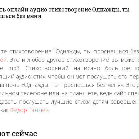
ь онлайн аудио стихотворение Однажды, ты
шься без меня
те стихотворение "Однажды, ты проснешься бе
тей
. Это и любое другое стихотворение вы может
те mp3. Стихотворений написано большое ко
ящий аудио стих, чтобы он мог послушать его пе
на ночь «Однажды, ты проснешься без меня». Это 
ильном телефоне или на планшете, ведь сайт спе
давать послушать лучшие стихи детям совершенн
 как
Фёдор Тютчев
.
ют сейчас