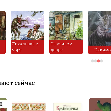
Сказ
одно
інка и
На утином
одно
дворе
Кикимора
бара
ают сейчас