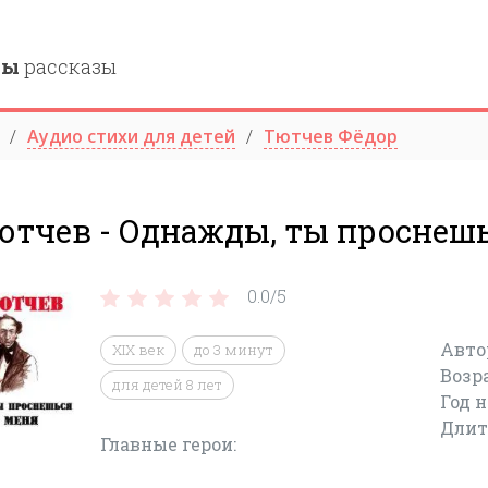
ны
рассказы
Аудио стихи для детей
Тютчев Фёдор
ютчев - Однажды, ты проснешь
0.0/
5
Авто
XIX век
до 3 минут
Возр
для детей 8 лет
Год 
Длит
Главные герои: