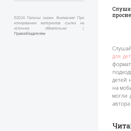
Слушат
просне
©2026 Папины сказки. Внимание! При
копировании материалов ссылка на
источник обязательна! |
Правообладателям
Слушай
для де
форма
подход
детей 
на моб
могли 
автора
Чита