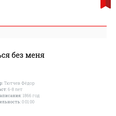
ся без меня
р:
Тютчев Фёдор
аст:
6-8
лет
написания:
1866 год
ельность:
0:01:00