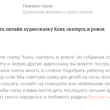
Главные герои:
Дурак,конь,журавль,горох,старуха.
ь онлайн аудиосказку Конь скатерть и рожок
те сказку "Конь скатерть и рожок" из собрания
 Эту и любую другую аудиосказку вы можете послу
казок очень много, и сложно подобрать ребенку х
д сном. Мы советуем сказку для детей на ночь «Кон
 слушать онлайн на планшете или мобильном теле
тобы папы и мамы могли дать послушать лучшие а
из такого народного и любимого раздела
Русские н