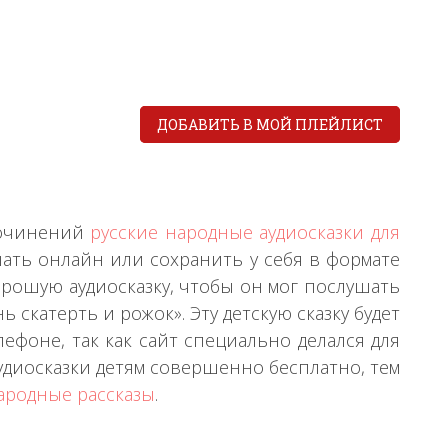
ДОБАВИТЬ В МОЙ ПЛЕЙЛИСТ
 сочинений
русские народные аудиосказки для
шать онлайн или сохранить у себя в формате
орошую аудиосказку, чтобы он мог послушать
ь скатерть и рожок». Эту детскую сказку будет
фоне, так как сайт специально делался для
удиосказки детям совершенно бесплатно, тем
ародные рассказы
.