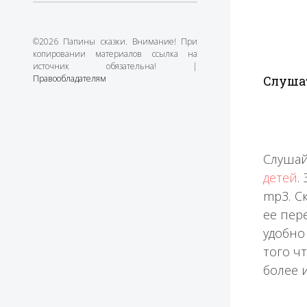
©2026 Папины сказки. Внимание! При
копировании материалов ссылка на
источник обязательна! |
Правообладателям
Слушат
Слушай
детей
.
mp3. С
ее пере
удобно
того ч
более 