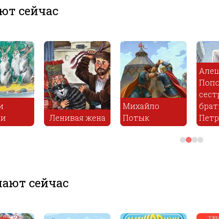
ют сейчас
Алеш
Попов
сестр
Михайло
брать
и
Ленивая жена
Потык
Петр
ают сейчас