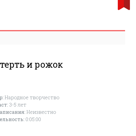
атерть и рожок
р:
Народное творчество
аст:
3-5
лет
написания:
Неизвестно
ельность:
0:05:00