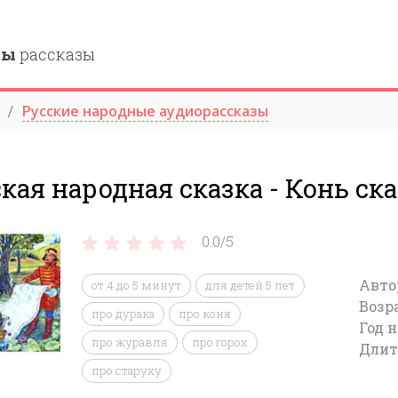
ны
рассказы
Русские народные аудиорассказы
кая народная сказка - Конь ск
0.0/
5
Авто
от 4 до 5 минут
для детей 5 лет
Возр
про дурака
про коня
Год 
про журавля
про горох
Длит
про старуху