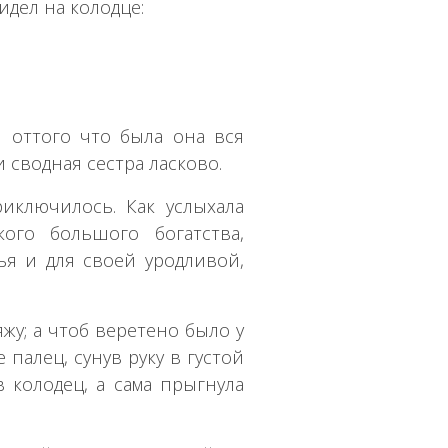
сидел на колодце:
 оттого что была она вся
 сводная сестра ласково.
риключилось. Как услыхала
кого большого богатства,
ья и для своей уродливой,
яжу; а чтоб веретено было у
 палец, сунув руку в густой
 колодец, а сама прыгнула