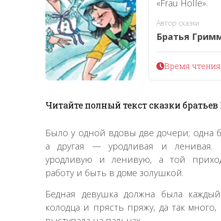
«Frau Holle».
Автор сказки
Братья Грим
Время чтения 
Читайте полный текст сказки братьев
Было у одной вдовы две дочери; одна 
а другая — уродливая и ленивая.
уродливую и ленивую, а той прихо
работу и быть в доме золушкой.
Бедная девушка должна была каждый
колодца и прясть пряжу, да так много,
выступала на пальцах.