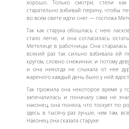
хорошо. Только смотри, стели как
старательно взбивай перину, чтобы пер
во всем свете идти снег — госпожа Мет
Так как старуха обошлась с нею ласко
стало легче, и она согласилась остат
Метелице в работницы. Она старалась 
всякий раз так сильно взбивала ей п
кругом, словно снежинки; и потому де
и она никогда не слыхала от нее дур
жареного каждый день было у ней вдост
Так прожила она некоторое время у г
запечалилась и поначалу сама не знал
наконец, она поняла, что тоскует по р
здесь в тысячу раз лучше, чем там, вс
Наконец она сказала старухе: