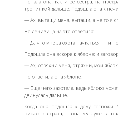
Попала она, как и ее сестра, на прек
тропинкой дальше. Подошла она к печи,
— Ах, вытащи меня, вытащи, а не то я с
Но ленивица на это ответила:
— Да что мне за охота пачкаться! — и п
Подошла она вскоре к яблоне; и загово
— Ах, отряхни меня, отряхни, мои яблок
Но ответила она яблоне:
— Еще чего захотела, ведь яблоко може
двинулась дальше.
Когда она подошла к дому госпожи 
никакого страха, — она ведь уже слых