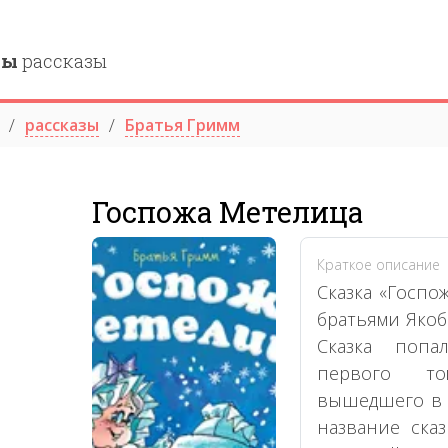
ны
рассказы
рассказы
Братья Гримм
Госпожа Метелица
Краткое описание
Сказка «Госпо
братьями Якоб
Сказка поп
первого то
вышедшего в 
название ска