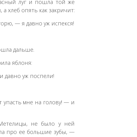
расный луг и пошла той же
 а хлеб опять как закричит:
горю, — я давно уж испекся!
ошла дальше.
рила яблоня:
и давно уж поспели!
т упасть мне на голову! — и
Метелицы, не было у ней
ала про ее большие зубы, —