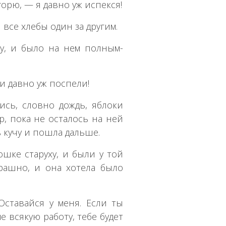
горю, — я давно уж испекся!
все хлебы один за другим.
у, и было на нем полным-
и давно уж поспели!
ись, словно дождь, яблоки
р, пока не осталось на ней
в кучу и пошла дальше.
шке старуху, и были у той
рашно, и она хотела было
ставайся у меня. Если ты
 всякую работу, тебе будет