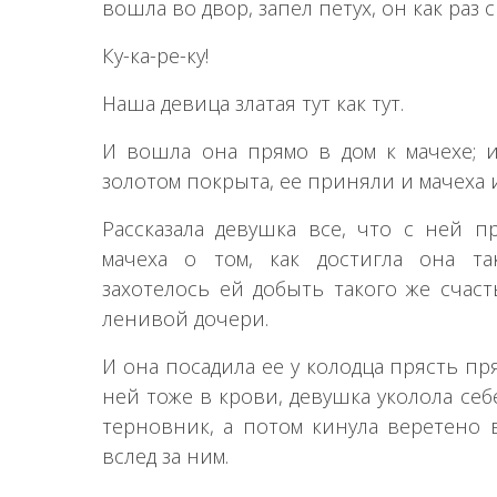
вошла во двор, запел петух, он как раз 
Ку-ка-ре-ку!
Наша девица златая тут как тут.
И вошла она прямо в дом к мачехе; и
золотом покрыта, ее приняли и мачеха и
Рассказала девушка все, что с ней п
мачеха о том, как достигла она та
захотелось ей добыть такого же счаст
ленивой дочери.
И она посадила ее у колодца прясть пр
ней тоже в крови, девушка уколола себе
терновник, а потом кинула веретено в
вслед за ним.