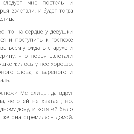
 следует мне постель и
ья взлетали, и будет тогда
елица.
во, то на сердце у девушки
ься и поступить к госпоже
во всем угождать старухе и
ерину, что перья взлетали
вушке жилось у нее хорошо,
ного слова, а вареного и
аль.
оспожи Метелицы, да вдруг
а, чего ей не хватает; но,
одному дому, и хотя ей было
е же она стремилась домой.