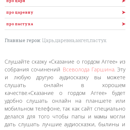
➤
про царя
➤
про царевну
➤
про пастуха
Главные герои:
Царь,царевна,ангел,пастух.
Слушайте сказку «Сказание о гордом Аггее» из
собрания сочинений
Всеволода Гаршина
. Эту
и любую другую аудиосказку вы можете
слушать онлайн в хорошем
качестве.«Сказание о гордом Аггее» будет
удобно слушать онлайн на планшете или
мобильном телефоне, так как сайт специально
делался для того чтобы папы и мамы могли
дать слушать лучшие аудиосказки, былины и