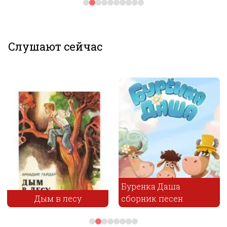
Слушают сейчас
Буренка Даша
Дым в лесу
сборник песен