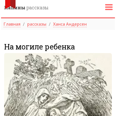
Папины
рассказы
Главная
рассказы
Ханса Андерсен
На могиле ребенка