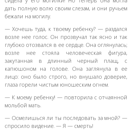
сидела у его могилки! Но теперь она могла
дать полную волю своим слезам, и они ручьем
бежали на могилу.
— Хочешь туда, к твоему ребенку? — раздался
возле нее голос. Он прозвучал так ясно и так
глубоко отозвался в ее сердце. Она оглянулась;
возле нее стояла человеческая фигура,
закутанная в длинный черный плащ, с
капюшоном на голове. Она заглянула в ее
лицо: оно было строго, но внушало доверие,
глаза горели чистым юношеским огнем.
— К моему ребенку! — повторила с отчаянной
мольбой мать.
— Осмелишься ли ты последовать за мной? —
спросило видение. — Я — смерть!