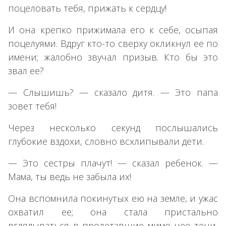
поцеловать тебя, прижать к сердцу!
И она крепко прижимала его к себе, осыпая
поцелуями. Вдруг кто-то сверху окликнул ее по
имени; жалобно звучал призыв. Кто бы это
звал ее?
— Слышишь? — сказало дитя. — Это папа
зовет тебя!
Через несколько секунд послышались
глубокие вздохи, словно всхлипывали дети.
— Это сестры плачут! — сказал ребенок. —
Мама, ты ведь не забыла их!
Она вспомнила покинутых ею на земле, и ужас
охватил ее; она стала пристально
вглядываться в пролетавшие мимо нее тени,