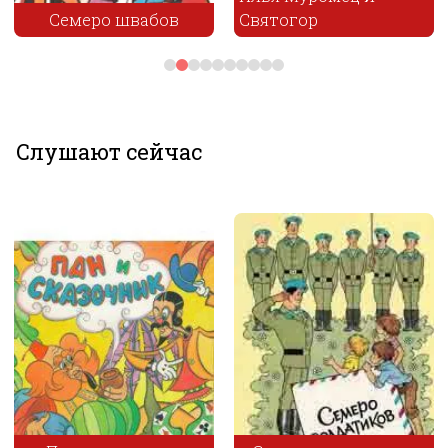
Cвятогор
Розбойники
Слушают сейчас