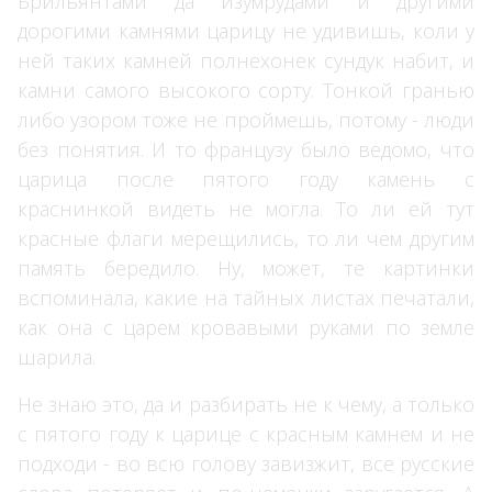
Брильянтами да изумрудами и другими
дорогими камнями царицу не удивишь, коли у
ней таких камней полнехонек сундук набит, и
камни самого высокого сорту. Тонкой гранью
либо узором тоже не проймешь, потому - люди
без понятия. И то французу было ведомо, что
царица после пятого году камень с
краснинкой видеть не могла. То ли ей тут
красные флаги мерещились, то ли чем другим
память бередило. Ну, может, те картинки
вспоминала, какие на тайных листах печатали,
как она с царем кровавыми руками по земле
шарила.
Не знаю это, да и разбирать не к чему, а только
с пятого году к царице с красным камнем и не
подходи - во всю голову завизжит, все русские