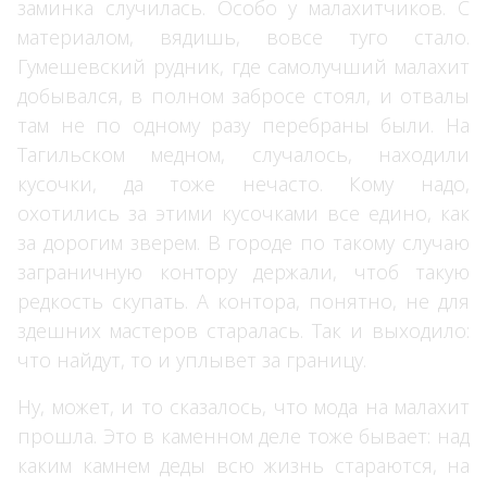
заминка случилась. Особо у малахитчиков. С
материалом, вядишь, вовсе туго стало.
Гумешевский рудник, где самолучший малахит
добывался, в полном забросе стоял, и отвалы
там не по одному разу перебраны были. На
Тагильском медном, случалось, находили
кусочки, да тоже нечасто. Кому надо,
охотились за этими кусочками все едино, как
за дорогим зверем. В городе по такому случаю
заграничную контору держали, чтоб такую
редкость скупать. А контора, понятно, не для
здешних мастеров старалась. Так и выходило:
что найдут, то и уплывет за границу.
Ну, может, и то сказалось, что мода на малахит
прошла. Это в каменном деле тоже бывает: над
каким камнем деды всю жизнь стараются, на