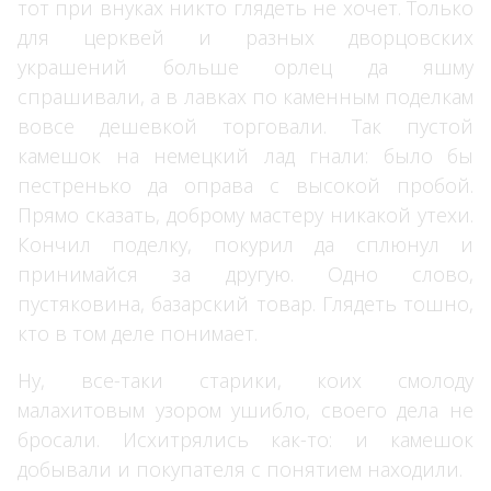
тот при внуках никто глядеть не хочет. Только
для церквей и разных дворцовских
украшений больше орлец да яшму
спрашивали, а в лавках по каменным поделкам
вовсе дешевкой торговали. Так пустой
камешок на немецкий лад гнали: было бы
пестренько да оправа с высокой пробой.
Прямо сказать, доброму мастеру никакой утехи.
Кончил поделку, покурил да сплюнул и
принимайся за другую. Одно слово,
пустяковина, базарский товар. Глядеть тошно,
кто в том деле понимает.
Ну, все-таки старики, коих смолоду
малахитовым узором ушибло, своего дела не
бросали. Исхитрялись как-то: и камешок
добывали и покупателя с понятием находили.