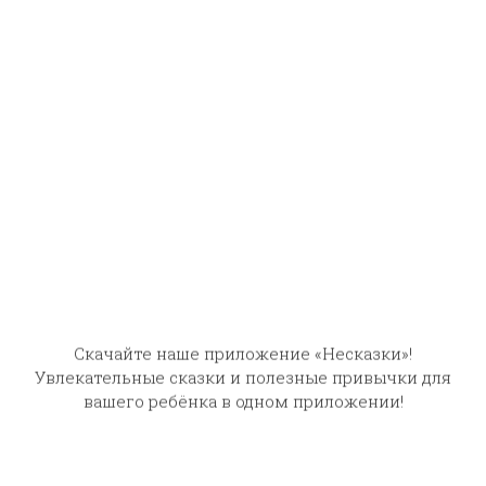
- Вишь, скачет! Думает, - так ему и скажу!
В малухе, как полагается, станок с кругами,
Установить
печка-железянка. Чистоты, конечно, большой
нет, а все-таки в порядке разложено, где
камень, где молотая зеленая руда, шлак битый,
тоже уголь сеяный и протча. Французский
мастер оглядел все, рукой опробовал и, видать
чего-то найти не может, а Евлаха навстречу
ему усмехается;
- Цементу нет. Не употребляем.
Посовался - посовался французский мастер,
видит, на глаз дела не понять, а Евлаха
подошел к станочку, достал сундучок, высыпал
из него не меньше сотни малахитовых
досочек и говорит: