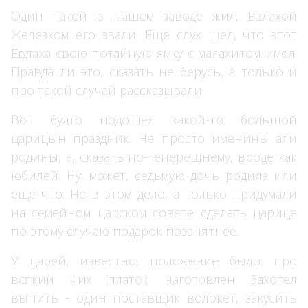
Один такой в нашем заводе жил, Евлахой
Железком его звали. Еще слух шел, что этот
Евлаха свою потайную ямку с малахитом имел.
Правда ли это, сказать не берусь, а только и
про такой случай рассказывали.
Вот будто подошел какой-то большой
царицын праздник. Не просто именины али
родины, а, сказать по-теперешнему, вроде как
юбилей. Ну, может, седьмую дочь родила или
еще что. Не в этом дело, а только придумали
на семейном царском совете сделать царице
по этому случаю подарок позанятнее.
У царей, известно, положение было: про
всякий чих платок наготовлен Захотел
выпить - один поставщик волокет, закусить