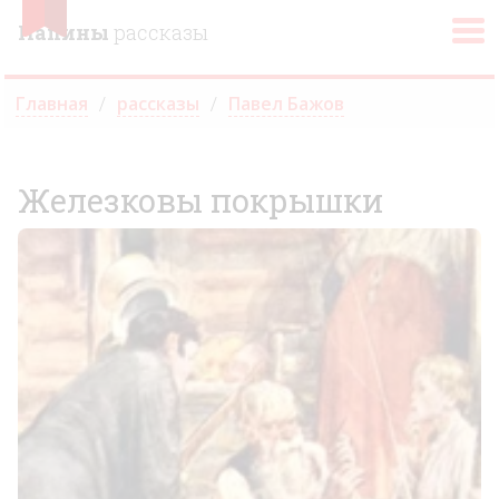
Папины
рассказы
Главная
рассказы
Павел Бажов
Железковы покрышки