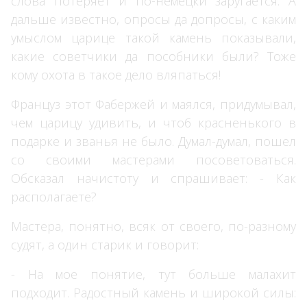
слова потеряет и по-немецки заругается. А
дальше известно, опросы да допросы, с каким
умыслом царице такой камень показывали,
какие советчики да пособники были? Тоже
кому охота в такое дело вляпаться!
Француз этот Фабержей и маялся, придумывал,
чем царицу удивить, и чтоб красненького в
подарке и званья не было. Думал-думал, пошел
со своими мастерами посоветоваться.
Обсказал начистоту и спрашивает: - Как
располагаете?
Мастера, понятно, всяк от своего, по-разному
судят, а один старик и говорит:
- На мое понятие, тут больше малахит
подходит. Радостный камень и широкой силы: