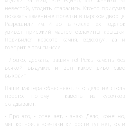
ходили за ним, все едино, как женихи за
невестой, угодить старались. Кто-то придумал
показать каменные поделки в царском дворце.
Разрешили им. И вот в числе тех поделок
увидел приезжий мастер евлахины крышки.
Подивился красоте камня, вздохнул, да и
говорит в том смысле:
- Ловко, дескать, вашим-то! Режь камень без
всякой выдумки, и вон какое диво само
выходит.
Наши мастера объясняют, что дело не столь
просто, потому - камень из кусочков
складывают.
- Про это, - отвечает, - знаю. Дело, конечно,
мешкотное, а все-таки хитрости тут нет, коли