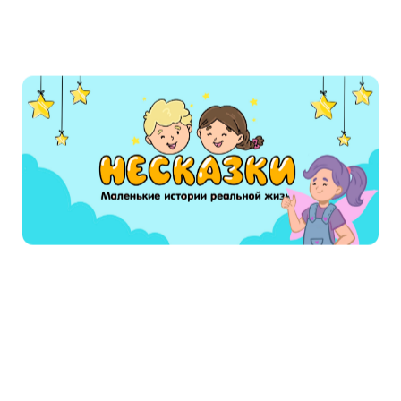
Француз поглядел, вроде как удивился, все-
таки в ограду зашел. Видит - на крылечке
сидит старик: из себя рослый, на лицо
тончавый и похоже - хворый. Седая, борода
лопатою, и маленько она зеленым отливает.
Одет, конечно, по-домашнему: в тиковых
подштанниках, в калошах на босу ногу, а
поверх рубахи жилеточка старенька, вся в
пятнах от кислоты.
Сидит этот старик и ножичком вырезывает из
сосновой коры что-то, а парнишко, видно
внучонок, наговаривает:
- Ты, дедо, сделай, чтобы лучше митюнькиного
наплавочек (напечатано так! -прим. ск. ) был.