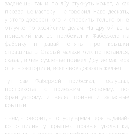
заденешь, так и по лбу стукнуть может, а как
прозванье мастеру - не говорил. Надо, дескать,
у этого доверенного и спросить только он в
отлучке по хозяйским делам. На другой день
приезжий мастер прибежал к Фабержею на
фабрику н давай опять про крышки
спрашивать. Старый малахитчик не потаился,
сказал, в чем сумленье поимел. Другие мастера
опять заспорили, всяк свое доказать желает.
Тут сам Фабержей прибежал, послушал,
пострекотал с приезжим по-своему, по-
французскому, и велел принести запасные
крышки.
- Чем, - говорит, - попусту время терять, давай-
ко отпилим у крышек правые уголышки,
которые на волю, да опробуем их как следует.