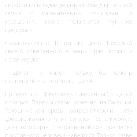
сговорились: будем делать альбом для царской
семьи с малахитовыми крышками. И
украшения, какие полагаются, тут же
придумали.
Сказано-сделано. В тот же день Фабержей
своего доверенного в наши края послал и
наказ ему дал.
- Денег не жалей. Только бы камень
настоящий и спокойного цвету!
Приехал этот фабержеев доверенный и давай
искаться. Первым делом, конечно, на Гумешки.
Тамошние камнерезы наотрез отказали - нету
доброго камня. В Тагил сунулся - есть кусочки,
да не того сорту. В заграничной конторе через
подставного человека наведался. Только разве