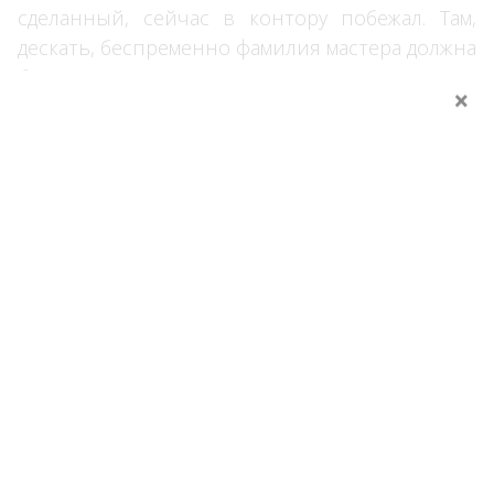
сделанный, сейчас в контору побежал. Там,
дескать, беспременно фамилия мастера должна
быть. В конторе, верно, расписка оказалась:
получено-де за четыре малахитовые доски
такой-то меры две тысячи рублей и крючок
вроде подписи поставлен, даром что Евлаха
грамоте не разумел, а ниже писарь
подписался, и волостною печатью шлепнуто.
Доверенный, известно, по правилу воровал:
Евлахе заплатил восемь сотен, писарю сунул
одну либо две, остаток себе в карман.
Послали этому доверенному телеграмму, чтоб
полное имя и местожительство мастера дал,
который крышки на царский альбом делал.
Доверенный, видно, испугался, не открылось
ли мошенство, - не отвечает. Другую