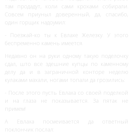
там продадут, коли сами крохами собирали.
Совсем приуныл доверенный, да, спасибо,
один горщик надоумил:
- Поезжай-ко ты к Евлахе Железку. У этого
беспременно камень имеется.
Недавно он на руки одному такую поделочку
сдал, што все здешние купцы по каменному
делу да и в заграничной конторе неделю
кулаками махали, ногами топали да грозились:
- После этого пусть Евлаха со своей поделкой
и на глаза не показывается. За пятак не
примем!
А Евлаха посмеивается да ответный
поклончик послал: