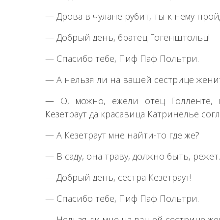
— Дрова в чулане рубит, ты к нему прой
— Добрый день, братец Гогенштольц!
— Спасибо тебе, Пиф Паф Польтри.
— А нельзя ли на вашей сестрице жени
— О, можно, ежели отец Голленте, 
Кезетраут да красавица Катринелье согл
— А Кезетраут мне найти-то где же?
— В саду, она траву, должно быть, режет.
— Добрый день, сестра Кезетраут!
— Спасибо тебе, Пиф Паф Польтри.
— Нельзя ли мне на вашей сестрице же