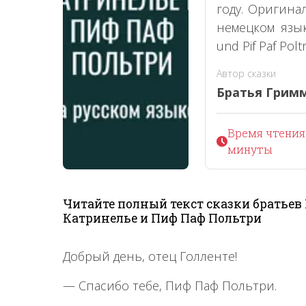
году. Оригина
немецком языке
und Pif Paf Poltr
Автор сказки
Братья Грим
Время чтения 
минуты
Читайте полный текст сказки братьев
Катринелье и Пиф Паф Польтри
Добрый день, отец Голленте!
— Спасибо тебе, Пиф Паф Польтри.