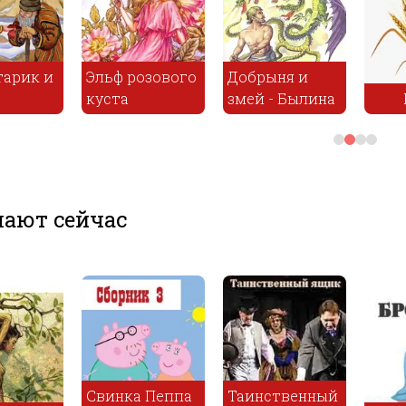
Лебедь Щука и
Жел
лос
Вен и Глен
Рак
пок
ают сейчас
Свинка Пеппа
Таин