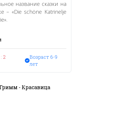
льное название сказки на
 – «Die schöne Katrinelje
ie».
м
: 2
Возраст 6-9
лет
 Гримм - Красавица