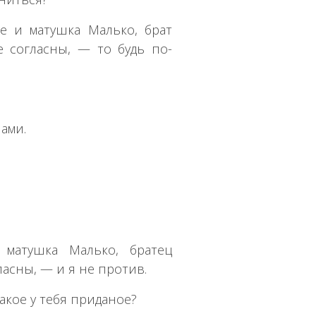
е и матушка Малько, брат
 согласны, — то будь по-
ами.
матушка Малько, братец
ласны, — и я не против.
акое у тебя приданое?