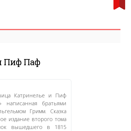
и Пиф Паф
авица Катринелье и Пиф
» написанная братьями
ьгельмом Гримм. Сказка
ое издание второго тома
азок вышедшего в 1815