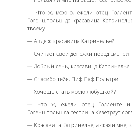
— Что ж, можно, ежели отец Голлент
Гогенштольц да красавица Катринелье
твоему.
— А где ж красавица Катринелье?
— Считает свои денежки перед смотрин
— Добрый день, красавица Катринелье!
— Спасибо тебе, Пиф Паф Польтри.
— Хочешь стать моею любушкой?
— Что ж, ежели отец Голленте и 
Гогенштольц да сестрица Кезетраут сог
— Красавица Катринелье, а скажи мне, к