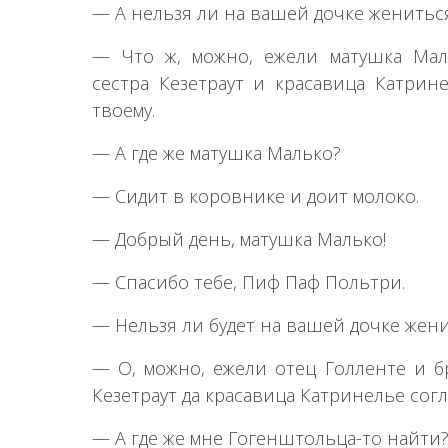
— А нельзя ли на вашей дочке женитьс
— Что ж, можно, ежели матушка Мал
сестра Кезетраут и красавица Катрине
твоему.
— А где же матушка Малько?
— Сидит в коровнике и доит молоко.
— Добрый день, матушка Малько!
— Спасибо тебе, Пиф Паф Польтри.
— Нельзя ли будет на вашей дочке жен
— О, можно, ежели отец Голленте и б
Кезетраут да красавица Катринелье согл
— А где же мне Гогенштольца-то найти