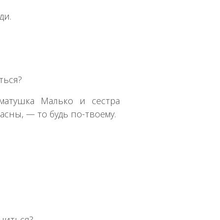
ди.
ться?
матушка Малько и сестра
асны, — то будь по-твоему.
ниться?