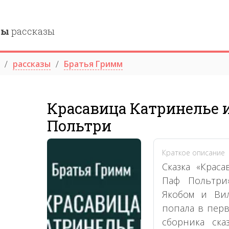
ны
рассказы
рассказы
Братья Гримм
Красавица Катринелье 
Польтри
Краткое описание
Сказка «Крас
Паф Польтри
Якобом и Вил
попала в перв
сборника ск