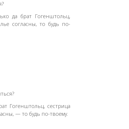
я?
ько да брат Гогенштольц,
лье согласны, то будь по-
иться?
рат Гогенштольц, сестрица
асны, — то будь по-твоему.
?