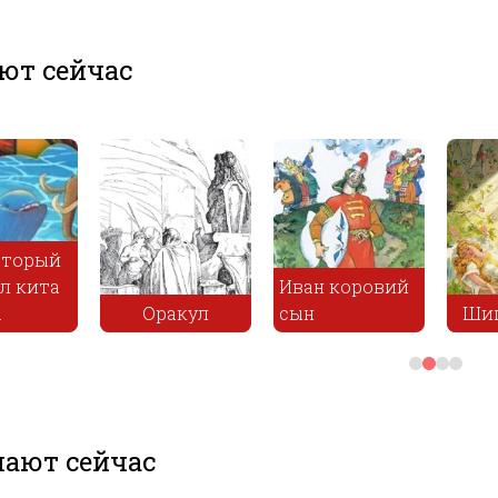
ют сейчас
ровий
Живи
Шиповничек
День переезда
деле
ают сейчас