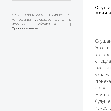
Слушат
меня н
©2026 Папины сказки. Внимание! При
копировании материалов ссылка на
источник обязательна! |
Правообладателям
Слушай
Этот и
которо
специа
расска
узнаем
приеха
должны
Ночью 
будуще
качест