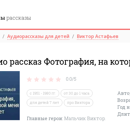
ны
рассказы
Аудиорассказы для детей
Виктор Астафьев
о рассказ Фотография, на кот
0.0/
5
Авто
с 1951 - 1980 гг.
от 30 до 1 часа
Возр
для детей 7 лет
про Виктора
Год 
Длит
Главные герои:
Мальчик Виктор.