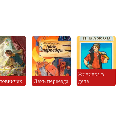
Как муж
нка в
отучил жену
Побратимы
от сказок