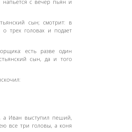
й напьется с вечер пьян и
тьянский сын; смотрит: в
 о трех головах и подает
рщика: есть разве один
тьянский сын, да и того
ыскочил:
, а Иван выступил пеший,
ею все три головы, а коня