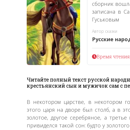
сборник вошла
записана в Са
Гуськовым
Автор сказки
Русские наро
Время чтения 
Читайте полный текст русской народн
крестьянский сын и мужичок сам с пе
В некотором царстве, в некотором го
этого царя на дворе был столб, а в эт
золотое, другое серебряное, а третье
привиделся такой сон: будто у золотог