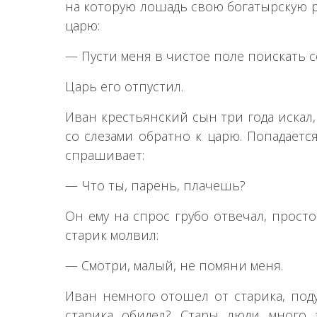
на которую лошадь свою богатырскую рук
царю:
— Пусти меня в чистое поле поискать се
Царь его отпустил.
Иван крестьянский сын три года искал,
со слезами обратно к царю. Попадаетс
спрашивает:
— Что ты, парень, плачешь?
Он ему на спрос грубо отвечал, просто
старик молвил:
— Смотри, малый, не помяни меня.
Иван немного отошел от старика, поду
старика обидел? Стары люди много з