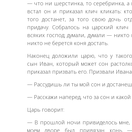
— что ни шерстинка, то серебринка, а 
встал он и приказал клич кликать: кт
того достанет, за того свою дочь от
придачу. Собралось на царский клич 
всяких господ; думали, думали — никто
никто не берется коня достать.
Наконец доложили царю, что у такого
сын Иван, который может сон растолко
приказал призвать его. Призвали Ивана
— Рассудишь ли ты мой сон и достанеш
— Расскажи наперед, что за сон и какой
Царь говорит:
— В прошлой ночи привиделось мне, б
моем дворе был привязан конь —