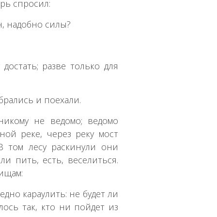
арь спросил:
н, надобно силы?
достать; разве только для
брались и поехали.
никому не ведомо; ведомо
ной реке, через реку мост
В том лесу раскинули они
ли пить, есть, веселиться.
ищам:
едно караулить: не будет ли
лось так, кто ни пойдет из