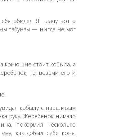
ебя обидел. Я плачу вот о
ным табунам — нигде не мог
 на конюшне стоит кобыла, а
ребенок; ты возьми его и
о.
увидал кобылу с паршивым
ка руку. Жеребенок нимало
нина, покормил несколько
ему, как добыл себе коня.