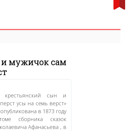
 и мужичок сам
ст
н крестьянский сын и
 перст усы на семь верст»
опубликована в 1873 году
оме сборника сказок
колаевича Афанасьева , в