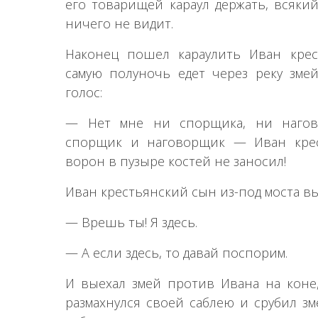
его товарищей караул держать, всяки
ничего не видит.
Наконец пошел караулить Иван крес
самую полуночь едет через реку змей
голос:
— Нет мне ни спорщика, ни нагово
спорщик и наговорщик — Иван крес
ворон в пузыре костей не заносил!
Иван крестьянский сын из-под моста в
— Врешь ты! Я здесь.
— А если здесь, то давай поспорим.
И выехал змей против Ивана на коне
размахнулся своей саблею и срубил зм