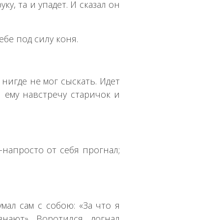
у, та и упадет. И сказал он
бе под силу коня.
 нигде не мог сыскать. Идет
я ему навстречу старичок и
-напросто от себя прогнал;
мал сам с собою: «За что я
нают». Воротился, догнал