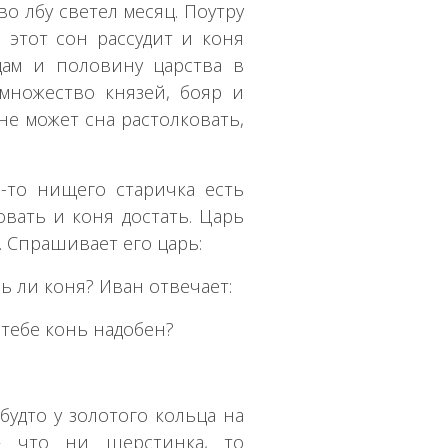
во лбу светел месяц. Поутру
о этот сон рассудит и коня
дам и половину царства в
множество князей, бояр и
 не может сна растолковать,
-то нищего старичка есть
вать и коня достать. Царь
. Спрашивает его царь:
ь ли коня? Иван отвечает:
 тебе конь надобен?
удто у золотого кольца на
 что ни шерстинка, то