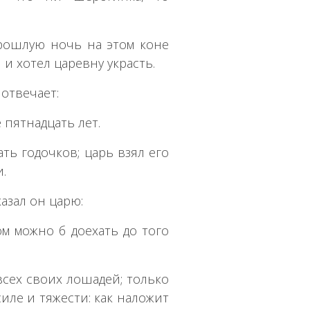
прошлую ночь на этом коне
и хотел царевну украсть.
 отвечает:
 пятнадцать лет.
ть годочков; царь взял его
.
казал он царю:
ом можно б доехать до того
сех своих лошадей; только
иле и тяжести: как наложит