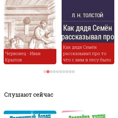
Как дядя Семён
Червонец - Иван
рассказывал про то
Крылов
что с ним в лесу было
Слушают сейчас