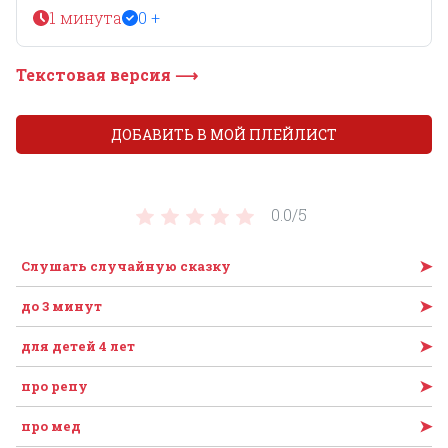
1 минута
0 +
Текстовая версия ⟶
ДОБАВИТЬ В МОЙ ПЛЕЙЛИСТ
0.0/
5
➤
Слушать случайную сказку
➤
до 3 минут
➤
для детей 4 лет
➤
про репу
➤
про мед