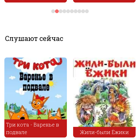
Слушают сейчас
Три кота - Варенье в
подвале
Жили-были Ёжики