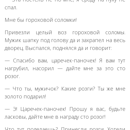
спал.
Мне бы гороховой соломки!
Привезли целый воз гороховой соломы.
Мужик шапку под голову да и захрапел на весь
дворец. Выспался, поднялся да и говорит:
— Спасибо вам, царечек-паночек! Я вам тут
нагрубил, насорил — дайте мне за это сто
розог.
— Что ты, мужичок? Какие розги? Ты же мне
золото подарил!
— Э! Царечек-паночек! Прошу я вас, будьте
ласковы, дайте мне в награду сто розог!
Что тут поделаешь? Принесли розги. Хотели