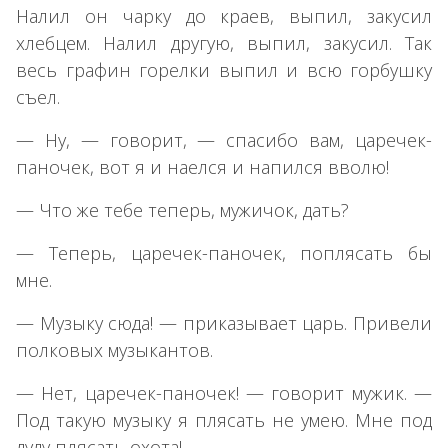
Налил он чарку до краев, выпил, закусил
хлебцем. Налил другую, выпил, закусил. Так
весь графин горелки выпил и всю горбушку
съел.
— Ну, — говорит, — спасибо вам, царечек-
паночек, вот я и наелся и напился вволю!
— Что же тебе теперь, мужичок, дать?
— Теперь, царечек-паночек, поплясать бы
мне.
— Музыку сюда! — приказывает царь. Привели
полковых музыкантов.
— Нет, царечек-паночек! — говорит мужик. —
Под такую музыку я плясать не умею. Мне под
дуду плясать охота!