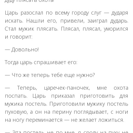
Царь разослал по всему городу слуг — дударя
искать. Нашли его, привели, заиграл дударь.
Стал мужик плясать. Плясал, плясал, уморился
и говорит:
— Довольно!
Тогда царь спрашивает его:
— Что же теперь тебе еще нужно?
— Теперь, царечек-паночек, мне охота
поспать. Царь приказал приготовить для
мужика постель. Приготовили мужику постель
пуховую, а он на перину поглядывает, с ноги
на ногу переминается — не желает ложиться.
— Эта постель не по мне, я сроду на пуху не