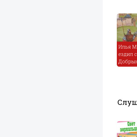
Заяц который
Илья М
победил кита
ездил с
и слона
Сноха
Добры
Слуш