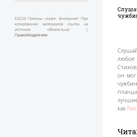
Слушат
чужби
©2026 Папины сказки. Внимание! При
копировании материалов ссылка на
источник обязательна! |
Правообладателям
Слушай
любое 
Стихов
он мог
чужби
планше
лучшие
как
Гео
Чита