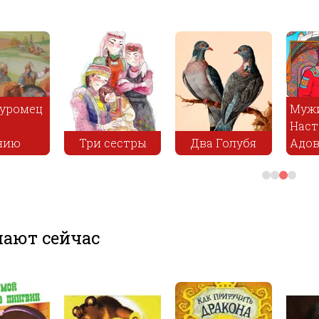
уромец
Муж
Наст
нию
Три сестры
Два Голубя
Адов
ают сейчас