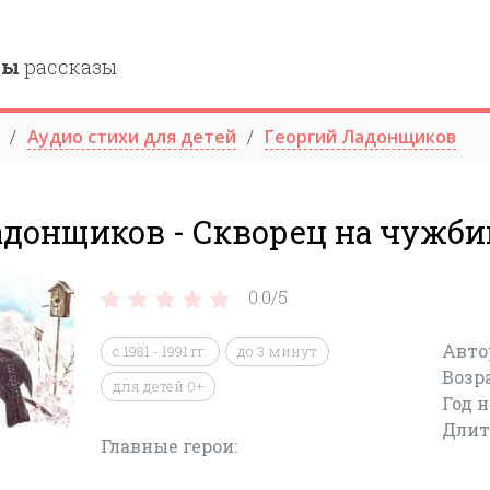
ны
рассказы
Аудио стихи для детей
Георгий Ладонщиков
адонщиков - Скворец на чужби
0.0/
5
Авто
с 1981 - 1991 гг.
до 3 минут
Возр
для детей 0+
Год 
Длит
Главные герои: