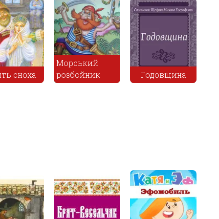
Как барин
Правда 
ина
овцу купил
Два мороза
Неправ