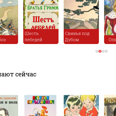
Морський
Опять сноха
розбойник
Годовщ
ают сейчас