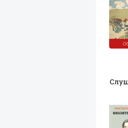
Шесть
Свинья под
Обоз
лебедей
Дубом
Слуш