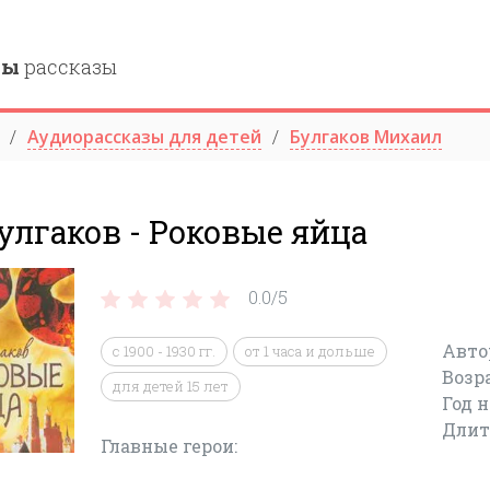
ны
рассказы
Аудиорассказы для детей
Булгаков Михаил
улгаков - Роковые яйца
0.0/
5
Авто
с 1900 - 1930 гг.
от 1 часа и дольше
Возр
для детей 15 лет
Год 
Длит
Главные герои: