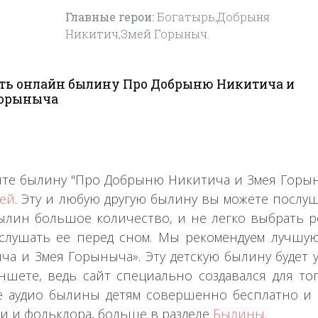
Главные герои:
Богатырь,Добрыня
Никитич,Змей Горыныч.
ть онлайн былину Про Добрыню Никитича и
Горыныча
те былину "Про Добрыню Никитича и Змея Горы
тей
. Эту и любую другую былину вы можете послу
ылин большое количество, и не легко выбрать р
слушать ее перед сном. Мы рекомендуем лучшу
ча и Змея Горыныча». Эту детскую былину будет
ншете, ведь сайт специально создавался для то
 аудио былины детям совершенно бесплатно и 
и и фольклора, больше в разделе
Былины
.