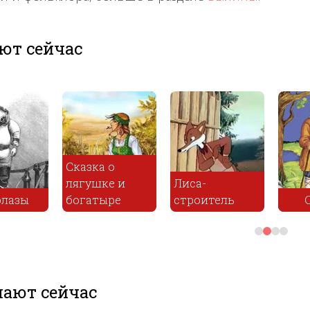
ют сейчас
иса-
Климець и
троитель
Старик
чорт
ают сейчас