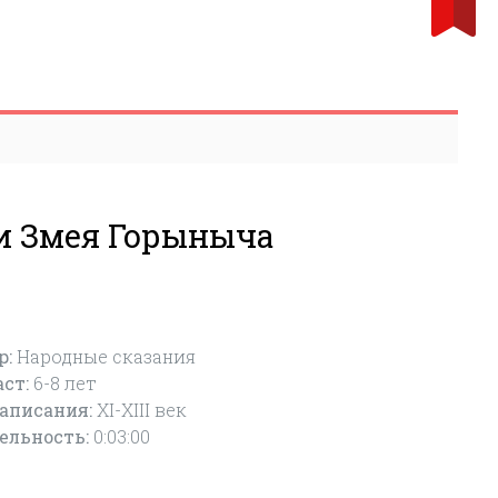
и Змея Горыныча
р:
Народные сказания
аст:
6-8
лет
написания:
XI-XIII век
ельность:
0:03:00