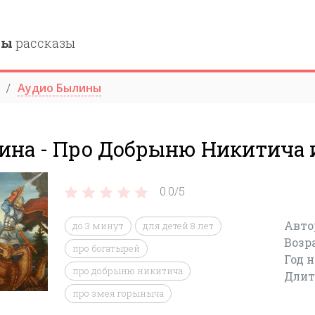
ны
рассказы
Аудио Былины
ина - Про Добрыню Никитича 
0.0/
5
Авто
до 3 минут
для детей 8 лет
Возр
про богатырей
Год 
про добрыню никитича
Длит
про змея горыныча