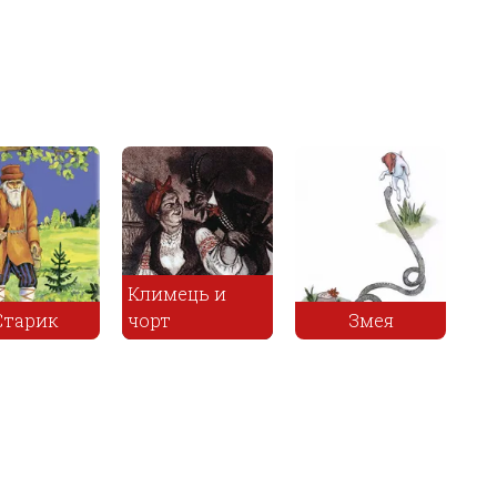
Лисица -
девица и
Котофей
Змея
Иванович
Лиса и тетерев