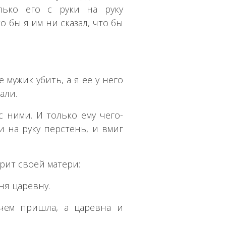
лько его с руки на руку
о бы я им ни сказал, что бы
ее мужик убить, а я ее у него
али.
с ними. И только ему чего-
и на руку перстень, и вмиг
рит своей матери:
еня царевну.
 чем пришла, а царевна и