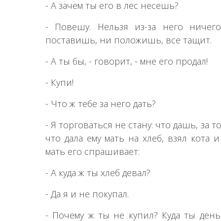
- А зачем ты его в лес несешь?
- Повешу. Нельзя из-за него ничег
поставишь, ни положишь, все тащит.
- А ты бы, - говорит, - мне его продал!
- Купи!
- Что ж тебе за него дать?
- Я торговаться не стану: что дашь, за т
что дала ему мать на хлеб, взял кота 
мать его спрашивает:
- А куда ж ты хлеб девал?
- Да я и не покупал.
- Почему ж ты не купил? Куда ты день