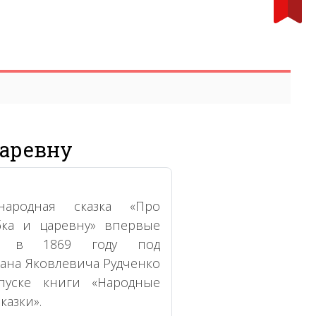
царевну
народная сказка «Про
бка и царевну» впервые
на в 1869 году под
ана Яковлевича Рудченко
пуске книги «Народные
казки».