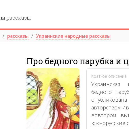
ны
рассказы
рассказы
Украинские народные рассказы
Про бедного парубка и 
Краткое описание
Украинская 
бедного пару
опубликова
авторством Ив
вовтором вы
южнорусские с