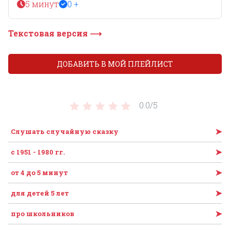
5 минут
0 +
Текстовая версия ⟶
ДОБАВИТЬ В МОЙ ПЛЕЙЛИСТ
0.0/
5
➤
Слушать случайную сказку
➤
с 1951 - 1980 гг.
➤
от 4 до 5 минут
➤
для детей 5 лет
➤
про школьников