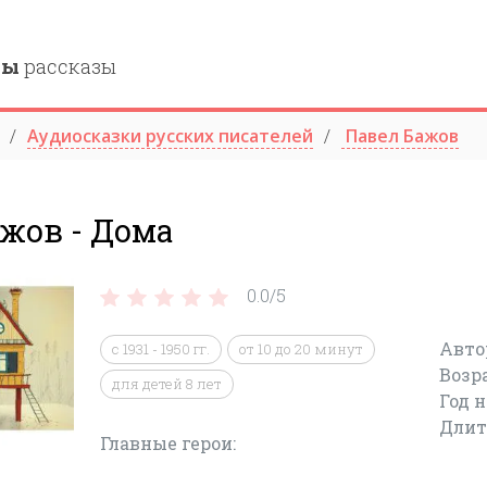
ны
рассказы
Аудиосказки русских писателей
Павел Бажов
жов - Дома
0.0/
5
Авто
с 1931 - 1950 гг.
от 10 до 20 минут
Возр
для детей 8 лет
Год 
Длит
Главные герои: