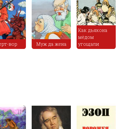
Как дьякона
мёдом
Похоро
ор
Муж да жена
угощали
козла