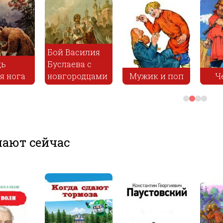
Бой Василия
Буслаева с
а
новгородцами
Мужик и поп
Черт-в
ают сейчас