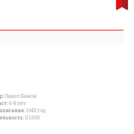
р:
Павел Бажов
аст:
6-8
лет
написания:
1943 год
ельность:
0:13:00