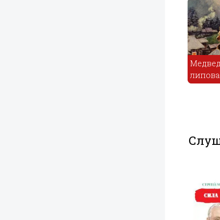
Как бедняк
Михайло
избавился от
Медведь
Потык
злыдней
липовая ног
Слуш