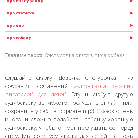
➤
про снегурочку
➤
про старика
➤
про лис
➤
про собаку
Главные герои:
Снегурочка,старик,лиса,собака.
Слушайте сказку "Девочка Снегурочка " из
собрания сочинений
аудиосказки русских
писателей для детей
. Эту и любую другую
аудиосказку вы можете послушать онлайн или
сохранить у себя в формате mp3. Сказок очень
много, и сложно подобрать ребенку хорошую
аудиосказку, чтобы он мог послушать ее перед
сном. Мы советуем сказку для детей на ночь