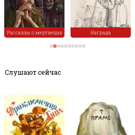
х
Награда
Купец
Слушают сейчас