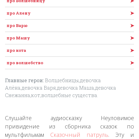
➤
про Волшебницу
➤
про Алену
➤
про Варю
➤
про Машу
➤
про кота
➤
про волшебство
Главные герои:
Волшебницы,девочка
Алёна,девочка Варя,девочка Маша,девочка
Снежанна,кот,волшебные существа.
Слушайте аудиосказку Неуловимое
привидение из сборника сказок по
мультфильмам
Сказочный патруль
. Эту и