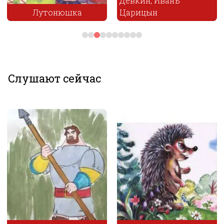
Девкин, Иванъ
Лутонюшка
Царицын
Слушают сейчас