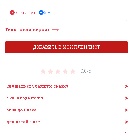
31 минута
6 +
Текстовая версия ⟶
ДОБАВИТЬ В МОЙ ПЛЕЙЛИСТ
0.0/
5
➤
Слушать случайную сказку
➤
c 2000 года по н.в.
➤
от 30 до 1 часа
➤
для детей 8 лет