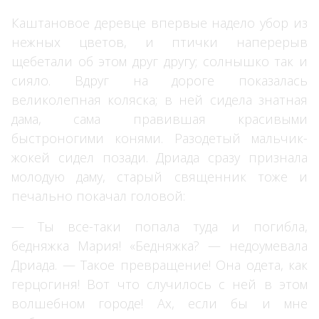
Каштановое деревце впервые надело убор из
нежных цветов, и птички наперерыв
щебетали об этом друг другу; солнышко так и
сияло. Вдруг на дороге показалась
великолепная коляска; в ней сидела знатная
дама, сама правившая красивыми
быстроногими конями. Разодетый мальчик-
жокей сидел позади. Дриада сразу признала
молодую даму, старый священник тоже и
печально покачал головой:
— Ты все-таки попала туда и погибла,
бедняжка Мария! «Бедняжка? — недоумевала
Дриада. — Такое превращение! Она одета, как
герцогиня! Вот что случилось с ней в этом
волшебном городе! Ах, если бы и мне