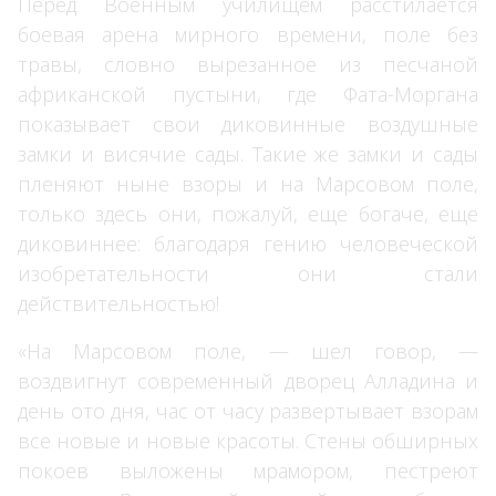
Перед Военным училищем расстилается
боевая арена мирного времени, поле без
травы, словно вырезанное из песчаной
африканской пустыни, где Фата-Моргана
показывает свои диковинные воздушные
замки и висячие сады. Такие же замки и сады
пленяют ныне взоры и на Марсовом поле,
только здесь они, пожалуй, еще богаче, еще
диковиннее: благодаря гению человеческой
изобретательности они стали
действительностью!
«На Марсовом поле, — шел говор, —
воздвигнут современный дворец Алладина и
день ото дня, час от часу развертывает взорам
все новые и новые красоты. Стены обширных
покоев выложены мрамором, пестреют