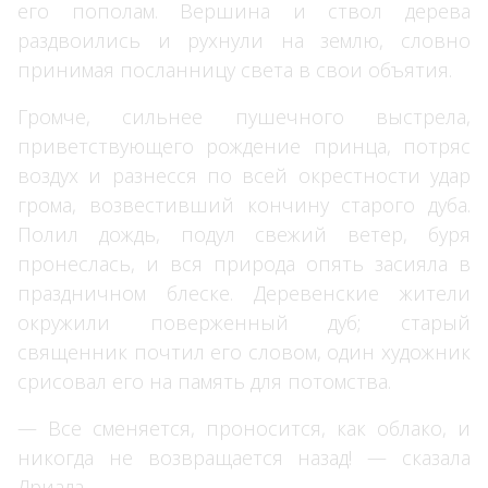
его пополам. Вершина и ствол дерева
раздвоились и рухнули на землю, словно
принимая посланницу света в свои объятия.
Громче, сильнее пушечного выстрела,
приветствующего рождение принца, потряс
воздух и разнесся по всей окрестности удар
грома, возвестивший кончину старого дуба.
Полил дождь, подул свежий ветер, буря
пронеслась, и вся природа опять засияла в
праздничном блеске. Деревенские жители
окружили поверженный дуб; старый
священник почтил его словом, один художник
срисовал его на память для потомства.
— Все сменяется, проносится, как облако, и
никогда не возвращается назад! — сказала
Дриада.