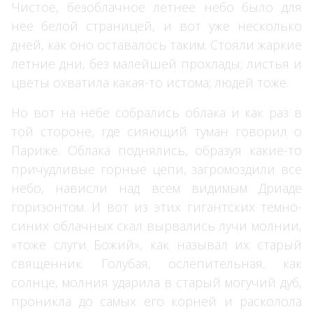
Чистое, безоблачное летнее небо было для
нее белой страницей, и вот уже несколько
дней, как оно оставалось таким. Стояли жаркие
летние дни, без малейшей прохлады; листья и
цветы охватила какая-то истома; людей тоже.
Но вот на небе собрались облака и как раз в
той стороне, где сияющий туман говорил о
Париже. Облака поднялись, образуя какие-то
причудливые горные цепи, загромоздили все
небо, нависли над всем видимым Дриаде
горизонтом. И вот из этих гигантских темно-
синих облачных скал вырвались лучи молнии,
«тоже слуги Божий», как называл их старый
священник. Голубая, ослепительная, как
солнце, молния ударила в старый могучий дуб,
проникла до самых его корней и расколола