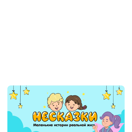
зритель попадал в царство рыб и полипов,
как будто опускался на дно морское!
Так вот что представляло теперь, по
рассказам, Марсово поле, и по этому-то
празднично убранному пиршественному столу
двигались, словно мириады муравьев,
несметные толпы людей пешком или в
ручных креслах — не всякие ноги могут ведь
выдержать такое странствие!
Люди наводняли выставку с раннего утра и до
позднего вечера. По Сене скользили пароход
за пароходом, переполненные пассажирами,
вереницы экипажей на улицах все
увеличивались, пеших и верховых все
прибывало; омнибусы и дилижансы были