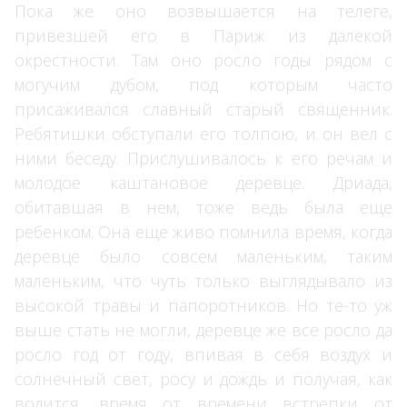
Пока же оно возвышается на телеге,
привезшей его в Париж из далекой
окрестности. Там оно росло годы рядом с
могучим дубом, под которым часто
присаживался славный старый священник.
Ребятишки обступали его толпою, и он вел с
ними беседу. Прислушивалось к его речам и
молодое каштановое деревце. Дриада,
обитавшая в нем, тоже ведь была еще
ребенком. Она еще живо помнила время, когда
деревце было совсем маленьким, таким
маленьким, что чуть только выглядывало из
высокой травы и папоротников. Но те-то уж
выше стать не могли, деревце же все росло да
росло год от году, впивая в себя воздух и
солнечный свет, росу и дождь и получая, как
водится, время от времени встрепки от