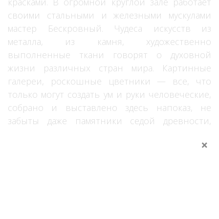
красками. В огромной круглой зале работает
своими стальными и железными мускулами
мастер Бескровный. Чудеса искусств из
металла, из камня, художественно
выполненные ткани говорят о духовной
жизни различных стран мира. Картинные
галереи, роскошные цветники — все, что
только могут создать ум и руки человеческие,
собрано и выставлено здесь напоказ, не
забыты даже памятники седой древности,
извлеченные из старинных замков, из
×
древних торфяных болот. »
Но, чтобы объять взглядом, охватить эту
пеструю, подавляюще грандиозную панораму
в целом и описать ее, нужно сжать,
уменьшить ее до игрушечных размеров.