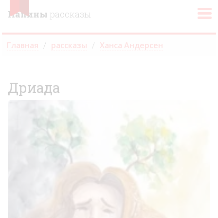
Папины
рассказы
Главная
рассказы
Ханса Андерсен
Дриада