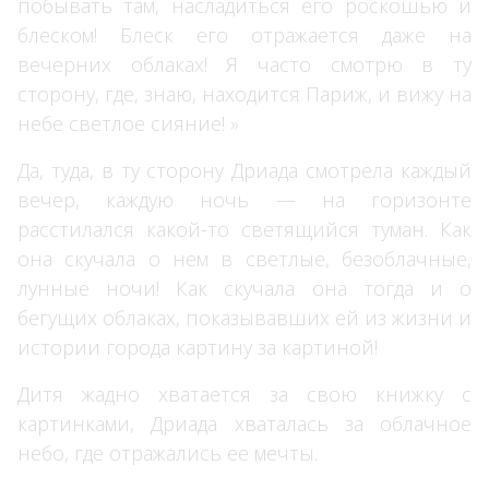
побывать там, насладиться его роскошью и
блеском! Блеск его отражается даже на
вечерних облаках! Я часто смотрю в ту
сторону, где, знаю, находится Париж, и вижу на
небе светлое сияние! »
Да, туда, в ту сторону Дриада смотрела каждый
вечер, каждую ночь — на горизонте
расстилался какой-то светящийся туман. Как
она скучала о нем в светлые, безоблачные,
лунные ночи! Как скучала она тогда и о
бегущих облаках, показывавших ей из жизни и
истории города картину за картиной!
Дитя жадно хватается за свою книжку с
картинками, Дриада хваталась за облачное
небо, где отражались ее мечты.