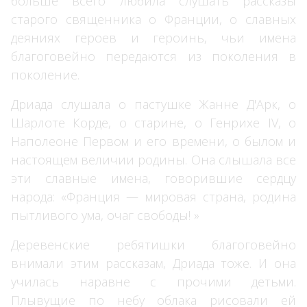
больше всего любила слушать рассказы
старого священника о Франции, о славных
деяниях героев и героинь, чьи имена
благоговейно передаются из поколения в
поколение.
Дриада слушала о пастушке Жанне Д'Арк, о
Шарлоте Корде, о старине, о Генрихе IV, о
Наполеоне Первом и его времени, о былом и
настоящем величии родины. Она слышала все
эти славные имена, говорившие сердцу
народа: «Франция — мировая страна, родина
пытливого ума, очаг свободы! »
Деревенские ребятишки благоговейно
внимали этим рассказам, Дриада тоже. И она
училась наравне с прочими детьми.
Плывущие по небу облака рисовали ей