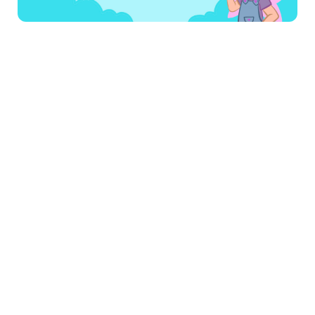
набиты битком, унизаны людьми сплошь. И
все это двигалось по одному направлению, к
одной цели — к парижской выставке! Над
всеми входами развевались французские
флаги, а над «всемирным базаром» — флаги
различных наций. Свист и шум машин,
мелодичный звон башенных колоколов, гул
церковных органов, хриплое, гнусливое
пение, вырывавшееся из восточных кофеен,
— все сливалось вместе! Настоящее
вавилонское смешение языков!
Вот что говорили, вот как описывали «новое
чудо света». Кто не слыхал о нем? Дриада тоже
слышала, знала все, что говорилось о новом
чуде в городе городов.
«О, летите же туда, птички, летите, а