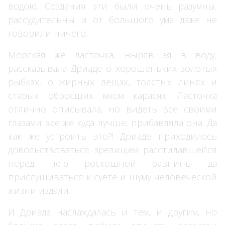
водою. Создания эти были очень разумны,
рассудительны и от большого ума даже не
говорили ничего.
Морская же ласточка, нырявшая в воду,
рассказывала Дриаде о хорошеньких золотых
рыбках, о жирных лещах, толстых линях и
старых обросших мхом карасях. Ласточка
отлично описывала, но видеть все своими
глазами все же куда лучше, прибавляла она. Да
как же устроить это?! Дриаде приходилось
довольствоваться зрелищем расстилавшейся
перед нею роскошной равнины да
прислушиваться к суете и шуму человеческой
жизни издали.
И Дриада наслаждалась и тем, и другим, но