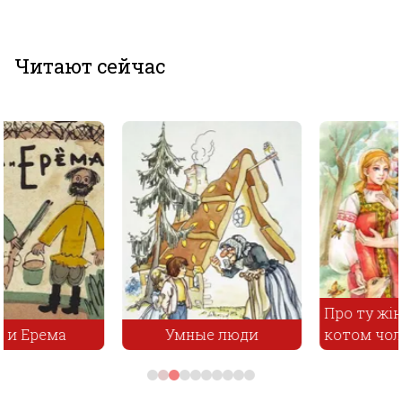
Читают сейчас
Про ту жінку, що
Умные люди
котом чоловік драв