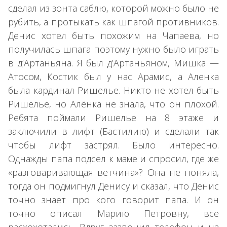
сделал из зонта саблю, которой можно было не
рубить, а протыкать как шпагой противников.
Денис хотел быть похожим на Чапаева, но
получилась шпага поэтому нужно было играть
в д’Артаньяна. Я был д’Артаньяном, Мишка —
Атосом, Костик был у нас Арамис, а Аленка
была кардинал Ришелье. Никто не хотел быть
Ришелье, но Алёнка не знала, что он плохой.
Ребята поймали Ришелье на 8 этаже и
заключили в лифт (Бастилию) и сделали так
чтобы лифт застрял. Было интересно.
Однажды папа подсел к маме и спросил, где же
«разговаривающая ветчина»? Она не поняла,
тогда он подмигнул Денису и сказал, что Денис
точно знает про кого говорит папа. И он
точно описал Марию Петровну, все
расхохотались. Вдруг зазвонил телефон и на