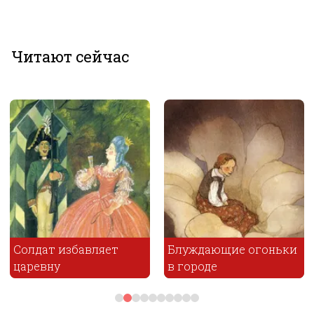
Читают сейчас
Блуждающие огоньки
в городе
Лебединое гнездо