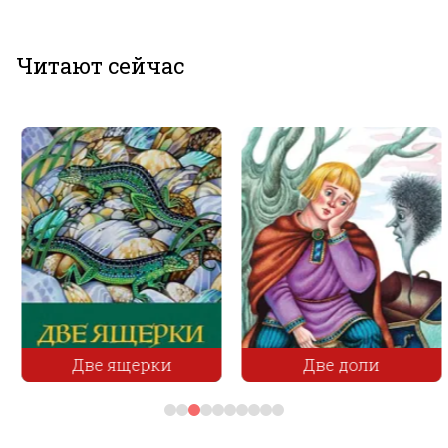
Читают сейчас
Две ящерки
Две доли