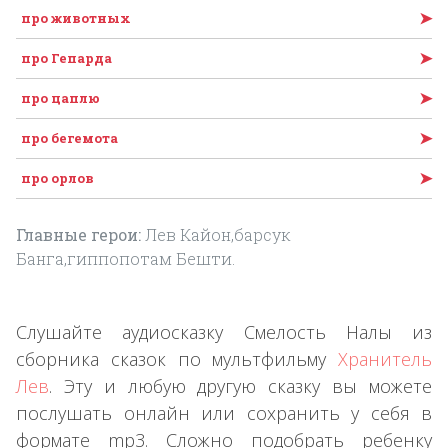
➤
про животных
➤
про Гепарда
➤
про цаплю
➤
про бегемота
➤
про орлов
Главные герои:
Лев Кайон,барсук
Банга,гиппопотам Бешти.
Слушайте аудиосказку Смелость Налы из
сборника сказок по мультфильму
Хранитель
Лев
. Эту и любую другую сказку вы можете
послушать онлайн или сохранить у себя в
формате mp3. Сложно подобрать ребенку