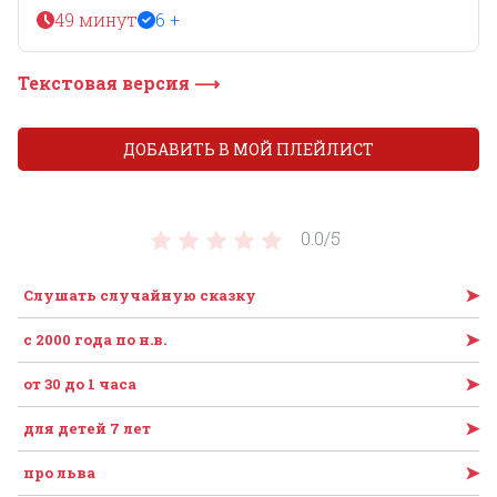
49 минут
6 +
Текстовая версия ⟶
ДОБАВИТЬ В МОЙ ПЛЕЙЛИСТ
0.0/
5
➤
Слушать случайную сказку
➤
c 2000 года по н.в.
➤
от 30 до 1 часа
➤
для детей 7 лет
➤
про льва