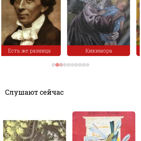
Кикимора
Илья Муромец и змей
Слушают сейчас