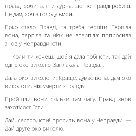
правді робить, і ти дурна, що по правді робиш.
Не дам, хоч з голоду вмри.
Гірко стало Правді, та треба терпіти. Терпіла
вона, терпіла та ніяк не втерпіла: попросила
знов у Неправди їсти.
— Коли ти хочеш, щоб я дала тобі їсти, так дай
одне око виколю. Заплакала Правда…
Дала око виколоти: Краще, думає вона, дам око
виколоти, ніж умерти з голоду.
Пройшли вони скільки там часу. Правді знов
захотілося їсти.
Дай, сестро, їсти! просить вона у Неправди. —
Дай друге око виколю.