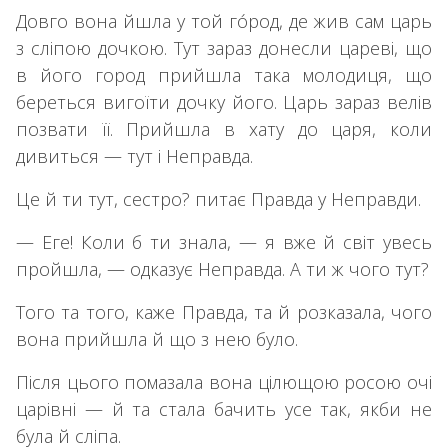
Довго вона йшла у той го́род, де жив сам царь
з сліпою дочкою. Тут зараз донесли цареві, що
в його город прийшла така молодиця, що
береться вигоїти дочку його. Царь зараз велів
позвати її. Прийшла в хату до царя, коли
дивиться — тут і Неправда.
Це й ти тут, сестро? питає Правда у Неправди.
— Еге! Коли б ти знала, — я вже й світ увесь
пройшла, — одказує Неправда. А ти ж чого тут?
Того та того, каже Правда, та й розказала, чого
вона прийшла й що з нею було.
Після цього помазала вона цілющою росою очі
царівні — й та стала бачить усе так, якби не
була й сліпа.