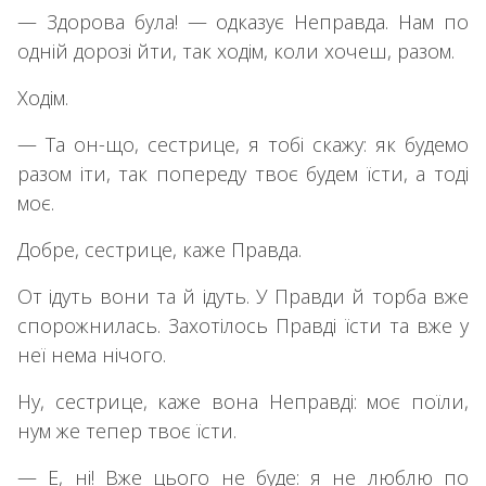
— Здорова була! — одказує Неправда. Нам по
одній дорозі йти, так ходім, коли хочеш, разом.
Ходім.
— Та он-що, сестрице, я тобі скажу: як будемо
разом іти, так попереду твоє будем їсти, а тоді
моє.
Добре, сестрице, каже Правда.
От ідуть вони та й ідуть. У Правди й торба вже
спорожнилась. Захотілось Правді їсти та вже у
неї нема нічого.
Ну, сестрице, каже вона Неправді: моє поїли,
нум же тепер твоє їсти.
— Е, ні! Вже цього не буде: я не люблю по