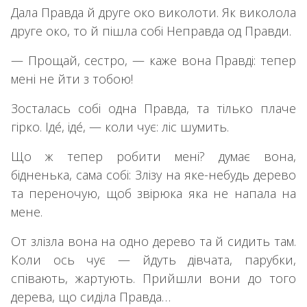
Дала Правда й друге око виколоти. Як виколола
друге око, то й пішла собі Неправда од Правди.
— Прощай, сестро, — каже вона Правді: тепер
мені не йти з тобою!
Зосталась собі одна Правда, та тілько плаче
гірко. Іде́, іде́, — коли чує: ліс шумить.
Що ж тепер робити мені? думає вона,
бідненька, сама собі: Злізу на яке-небудь дерево
та переночую, щоб звірюка яка не напала на
мене.
От злізла вона на одно дерево та й сидить там.
Коли ось чує — йдуть дівчата, парубки,
співають, жартують. Прийшли вони до того
дерева, що сиділа Правда…