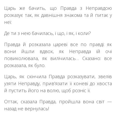
Царь же бачить, що Правда з Неправдою
розказує так, як давнішня знакома та й питає у
неї:
Де ти з нею бачилась, і що, і як, і коли?
Правда й розказала цареві все по правді: як
вони йшли вдвох, як Неправда їй очі
повиколювала, як вилічилась… Сказано: все
розказала, як було.
Царь, як скінчила Правда розказувати, звелів
узяти Неправду, прив'язати її коневі до хвоста
й пустить його на волю, щоб розніс її.
Оттак, сказала Правда, пройшла вона світ —
назад не вернулась!