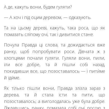
А де, кажуть вони, будем гуляти?
— А хоч і під оцим деревом, — одказують.
Та на цьому дереві, кажуть, така роса, що як
помазать сліпому очі, так і дивитися стане.
Почула Правда ці слова, та дожидається вже
ранку, щоб попробувати роси. Дівчата ж з
хлопцями почали гуляти. Гуляли вони, пили,
їли все добре, та й пішли собі назад,
покидавши все, що позоставалось — і пити́ме
й їди́ме.
Як тілько пішли вони, Правда злізла зараз з
дерева, та й стала їсти та пити, що
позоставалось; а виголодалась уже була добре.
Діждавшись ранку, помазала собі очі росою з