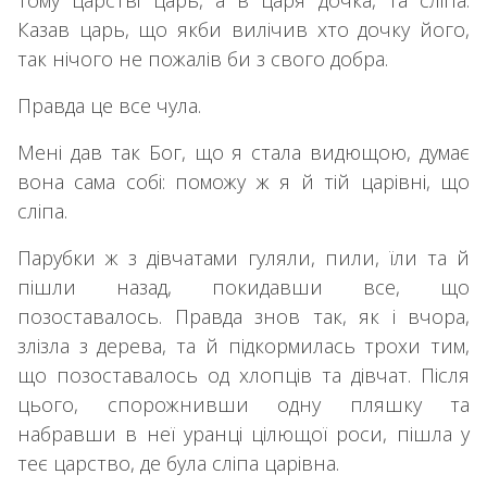
Казав царь, що якби вилічив хто дочку його,
так нічого не пожалів би з свого добра.
Правда це все чула.
Мені дав так Бог, що я стала видющою, думає
вона сама собі: поможу ж я й тій царівні, що
сліпа.
Парубки ж з дівчатами гуляли, пили, їли та й
пішли назад, покидавши все, що
позоставалось. Правда знов так, як і вчора,
злізла з дерева, та й підкормилась трохи тим,
що позоставалось од хлопців та дівчат. Після
цього, спорожнивши одну пляшку та
набравши в неї уранці цілющої роси, пішла у
теє царство, де була сліпа царівна.