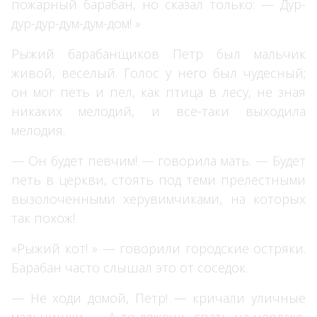
пожарный барабан, но сказал только: — Дур-
дур-дур-дум-дум-дом! »
Рыжий барабанщиков Петр был мальчик
живой, веселый. Голос у него был чудесный;
он мог петь и пел, как птица в лесу, не зная
никаких мелодий, и все-таки выходила
мелодия.
— Он будет певчим! — говорила мать. — Будет
петь в церкви, стоять под теми прелестными
вызолоченными херувимчиками, на которых
так похож!
«Рыжий кот! » — говорили городские остряки.
Барабан часто слышал это от соседок.
— Не ходи домой, Петр! — кричали уличные
мальчишки. — А то ляжешь спать на чердаке,