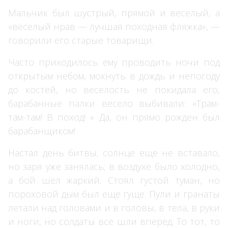
Мальчик был шустрый, прямой и веселый, а
«веселый нрав — лучшая походная фляжка», —
говорили его старые товарищи.
Часто приходилось ему проводить ночи под
открытым небом, мокнуть в дождь и непогоду
до костей, но веселость не покидала его,
барабанные палки весело выбивали: «Трам-
там-там! В поход! » Да, он прямо рожден был
барабанщиком!
Настал день битвы; солнце еще не вставало,
но заря уже занялась; в воздухе было холодно,
а бой шел жаркий. Стоял густой туман, но
пороховой дым был еще гуще. Пули и гранаты
летали над головами и в головы, в тела, в руки
и ноги, но солдаты все шли вперед. То тот, то