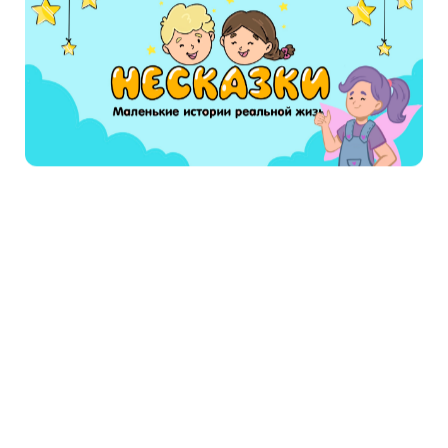
Слава!..
Дочка бургомистра Лотта сидела за
фортепьяно; изящные пальчики бегали по
клавишам и ударяли прямо по струнам
Петрова сердца. Оно как будто расширялось в
груди, становилось таким большим-большим!
И это было не раз, не два, а много раз, и вот
однажды Петр схватил эти тонкие пальчики,
эту прекрасную руку, поцеловал ее и заглянул
в большие черные глаза девушки. Бог знает,
что он сказал ей при этом! Мы можем только
догадываться. Лотта покраснела до ушей, но
не ответила ни слова: как раз в эту минуту в
комнату вошел посторонний, сын статского
советника; у него был большой гладкий лоб,
доходивший до самого затылка. Петр долго