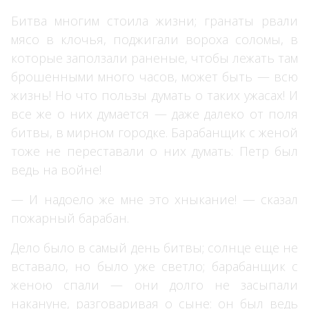
Битва многим стоила жизни; гранаты рвали
мясо в клочья, поджигали вороха соломы, в
которые заползали раненые, чтобы лежать там
брошенными много часов, может быть — всю
жизнь! Но что пользы думать о таких ужасах! И
все же о них думается — даже далеко от поля
битвы, в мирном городке. Барабанщик с женой
тоже не переставали о них думать: Петр был
ведь на войне!
— И надоело же мне это хныкание! — сказал
пожарный барабан.
Дело было в самый день битвы; солнце еще не
вставало, но было уже светло; барабанщик с
женою спали — они долго не засыпали
накануне, разговаривая о сыне: он был ведь