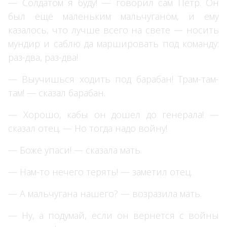
— Солдатом я буду! — говорил сам Петр. Он
был еще маленьким мальчуганом, и ему
казалось, что лучше всего на свете — носить
мундир и саблю да маршировать под команду:
раз-два, раз-два!
— Выучишься ходить под барабан! Трам-там-
там! — сказал барабан.
— Хорошо, кабы он дошел до генерала! —
сказал отец. — Но тогда надо войну!
— Боже упаси! — сказала мать.
— Нам-то нечего терять! — заметил отец.
— А мальчугана нашего? — возразила мать.
— Ну, а подумай, если он вернется с войны