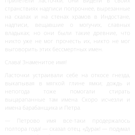
Прилетели ласточки; они видели в своих
странствиях надписи попрочнее, вырезанные
на скалах и на стенах храмов в Индостане,
надписи, вещавшие о могучих, славных
владыках; но они были такие древние, что
никто уже не мог прочесть их, никто не мог
выговорить этих бессмертных имен.
Слава! Знаменитое имя!
Ласточки устраивали себе на откосе гнезда,
выкапывая в мягкой глине ямки; дождь и
непогода тоже помогали стирать
выцарапанные там имена. Скоро исчезли и
имена барабанщика и Петра.
— Петрово имя все-таки продержалось
полтора года! — сказал отец. «Дурак! — подумал