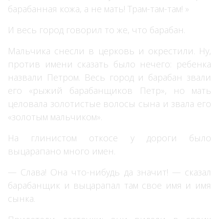
барабанная кожа, а не мать! Трам-там-там! »
И весь город говорил то же, что барабан.
Мальчика снесли в церковь и окрестили. Ну,
против имени сказать было нечего: ребенка
назвали Петром. Весь город и барабан звали
его «рыжий барабанщиков Петр», но мать
целовала золотистые волосы сына и звала его
«золотым мальчиком».
На глинистом откосе у дороги было
выцарапано много имен.
— Слава! Она что-нибудь да значит! — сказал
барабанщик и выцарапал там свое имя и имя
сынка.