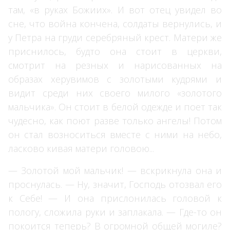
там, «в руках Божиих». И вот отец увидел во
сне, что война кончена, солдаты вернулись, и
у Петра на груди серебряный крест. Матери же
приснилось, будто она стоит в церкви,
смотрит на резных и нарисованных на
образах херувимов с золотыми кудрями и
видит среди них своего милого «золотого
мальчика». Он стоит в белой одежде и поет так
чудесно, как поют разве только ангелы! Потом
он стал возноситься вместе с ними на небо,
ласково кивая матери головою...
— Золотой мой мальчик! — вскрикнула она и
проснулась. — Ну, значит, Господь отозвал его
к Себе! — И она прислонилась головой к
пологу, сложила руки и заплакала. — Где-то он
покоится теперь? В огромной общей могиле?