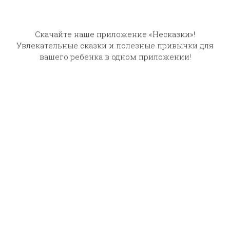
стороны просто дерзостью! Муж мой так
смеялся, узнав об этой глупости. Теперь наша
Лотта — статская советница!
Золотые были сердце и душа у бедного
мальчугана, бывшего барабанщика, который
заставил идти вперед и победить готовых
отступить.
В груди у него был золотой клад,
неисчерпаемый источник звуков. Они лились
из скрипки, словно она была целым органом,
словно по струнам ее танцевали эльфы
летней ночи. В этих звуках отдавались и
пение дрозда, и полнозвучный человеческий
голос. Вот почему были так очарованы его
слушатели, вот почему слава его прогремела