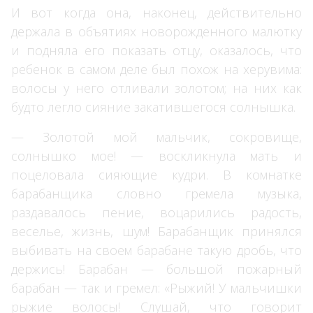
И вот когда она, наконец, действительно
держала в объятиях новорожденного малютку
и подняла его показать отцу, оказалось, что
ребенок в самом деле был похож на херувима:
волосы у него отливали золотом; на них как
будто легло сияние закатившегося солнышка.
— Золотой мой мальчик, сокровище,
солнышко мое! — воскликнула мать и
поцеловала сияющие кудри. В комнатке
барабанщика словно гремела музыка,
раздавалось пение, воцарились радость,
веселье, жизнь, шум! Барабанщик принялся
выбивать на своем барабане такую дробь, что
держись! Барабан — большой пожарный
барабан — так и гремел: «Рыжий! У мальчишки
рыжие волосы! Слушай, что говорит