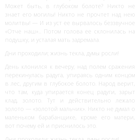
Может быть, в глубоком болоте? Никто не
знает его могилы! Никто не прочтет над нею
молитвы! — И из уст ее вырвалось беззвучное
«Отче наш»... Потом голова ее склонилась на
подушку, и усталая мать задремала.
Дни проходили; жизнь текла, думы росли!
День клонился к вечеру; над полем сражения
перекинулась радуга, упираясь одним концом
в лес, другим в глубокое болото. Народ верит,
что там, куда упирается конец радуги, зарыт
клад, золото. Тут и действительно лежало
золото — «золотой мальчик». Никто не думал о
маленьком барабанщике, кроме его матери,
вот почему ей и приснилось это.
Дни проходили; жизнь текла, думы росли!