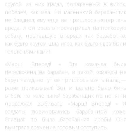
другой из них падал, пораженный в висок,
побелев, как мел. Но маленький барабанщик
не бледнел; ему еще не пришлось потерпеть
вреда, и он весело посматривал на полковую
собаку, прыгавшую впереди так беззаботно,
как будто кругом шла игра, как будто ядра были
только мячиками!
«Марш! Вперед! » Эта команда была
переложена на барабан, и такой команды не
берут назад, но тут ее пришлось взять назад —
разум приказывал! Вот и велено было бить
отбой, но маленький барабанщик не понял и
продолжал выбивать: «Марш! Вперед! » И
солдаты повиновались барабанной коже.
Славная то была барабанная дробь! Она
выиграла сражение готовым отступить.