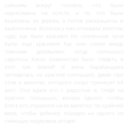
сиянием вокруг головок, что были
нарисованы на холсте, и те, что были
вырезаны из дерева, а потом раскрашены и
вызолочены. Волоски у них отливали золотом;
чудо, как было красиво! Но солнечные лучи
были еще красивее! Как они сияли между
темными деревьями, когда солнышко
садилось! Какое блаженство было глядеть в
этот лик Божий! И жена барабанщика
загляделась на красное солнышко, думая при
этом о малютке, которого скоро принесет ей
аист. Она ждала его с радостью и, глядя на
красное солнышко, желала одного: чтобы
блеск его отразился на ее малютке; по крайней
мере, чтобы ребенок походил на одного из
сияющих херувимов алтаря!