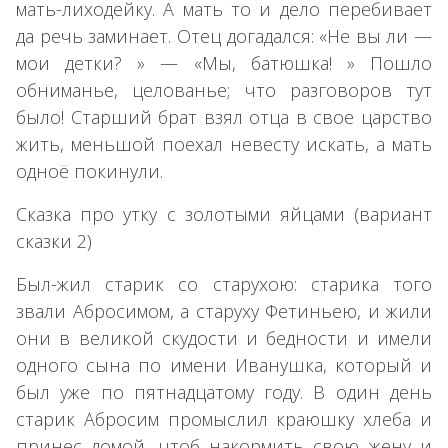
мать-лиходейку. А мать то и дело перебивает
да речь заминает. Отец догадался: «Не вы ли —
мои детки? » — «Мы, батюшка! » Пошло
обниманье, целованье; что разговоров тут
было! Старший брат взял отца в свое царство
жить, меньшой поехал невесту искать, а мать
одноё покинули.
Сказка про утку с золотыми яйцами (вариант
сказки 2)
Был-жил старик со старухою: старика того
звали Абросимом, а старуху Фетиньею, и жили
они в великой скудости и бедности и имели
одного сына по имени Иванушка, который и
был уже по пятнадцатому году. В один день
старик Абросим промыслил краюшку хлеба и
принес домой, чтоб накормить свою жену и