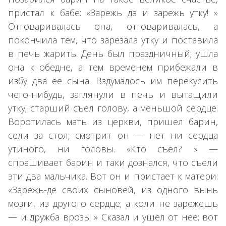
пристал к бабе: «Зарежь да и зарежь утку! »
Отговаривалась она, отговаривалась, а
покончила тем, что зарезала утку и поставила
в печь жарить. День был праздничный; ушла
она к обедне, а тем временем прибежали в
избу два ее сына. Вздумалось им перекусить
чего-нибудь, заглянули в печь и вытащили
утку; старший съел голову, а меньшой сердце.
Воротилась мать из церкви, пришел барин,
сели за стол; смотрит он — нет ни сердца
утиного, ни головы. «Кто съел? » —
спрашивает барин и таки дознался, что съели
эти два мальчика. Вот он и пристает к матери:
«Зарежь-де своих сыновей, из одного вынь
мозги, из другого сердце; а коли не зарежешь
— и дружба врозь! » Сказал и ушел от нее; вот