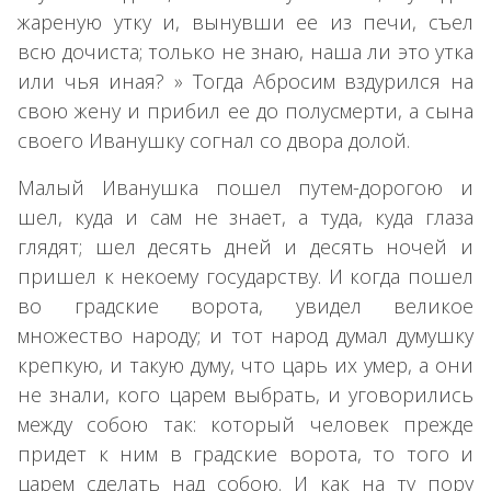
жареную утку и, вынувши ее из печи, съел
всю дочиста; только не знаю, наша ли это утка
или чья иная? » Тогда Абросим вздурился на
свою жену и прибил ее до полусмерти, а сына
своего Иванушку согнал со двора долой.
Малый Иванушка пошел путем-дорогою и
шел, куда и сам не знает, а туда, куда глаза
глядят; шел десять дней и десять ночей и
пришел к некоему государству. И когда пошел
во градские ворота, увидел великое
множество народу; и тот народ думал думушку
крепкую, и такую думу, что царь их умер, а они
не знали, кого царем выбрать, и уговорились
между собою так: который человек прежде
придет к ним в градские ворота, то того и
царем сделать над собою. И как на ту пору