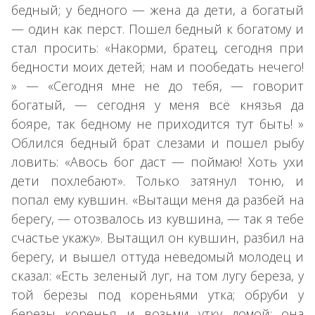
бедный; у бедного — жена да дети, а богатый
— один как перст. Пошел бедный к богатому и
стал просить: «Накорми, братец, сегодня при
бедности моих детей; нам и пообедать нечего!
» — «Сегодня мне не до тебя, — говорит
богатый, — сегодня у меня всё князья да
бояре, так бедному не приходится тут быть! »
Облился бедный брат слезами и пошел рыбу
ловить: «Авось бог даст — поймаю! Хоть ухи
дети похлебают». Только затянул тоню, и
попал ему кувшин. «Вытащи меня да разбей на
берегу, — отозвалось из кувшина, — так я тебе
счастье укажу». Вытащил он кувшин, разбил на
берегу, и вышел оттуда неведомый молодец и
сказал: «Есть зеленый луг, на том лугу береза, у
той березы под кореньями утка; обруби у
березы коренья и возьми утку домой; она