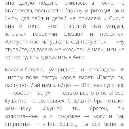
она целую неделю томилась, а после не
выдержала, посылает к барину: «Приходи! Так и
быть, для тебя и детей не пожалею! » Сидит
она и точит нож; старший сын увидал,
заплакал горькими слезами и просится:
«Отпусти нас, матушка, в сад погулять». — «Ну
ступайте, да далеко не уходите». А мальчики не
то что гулять, ударились в беги.
Бежали-бежали, уморились и оголодали. В
чистом поле пастух коров пасет. «Пастушок,
пастушок! Дай нам хлебца». — «Вот вам кусочек,
— говорит пастух, — только всего и осталось!
Кушайте на здоровье». Старший брат отдает
меньшому: «Скушай ты, братец, ты
малосильнее, а я подюжее — могу и так
стерпеть». — «Нет, братец, ты все меня за