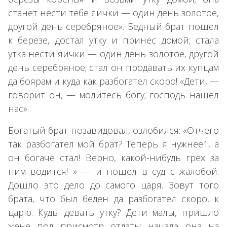
станет нести тебе яички — один день золотое,
другой день серебряное». Бедный брат пошел
к березе, достал утку и принес домой; стала
утка нести яички — один день золотое, другой
день серебряное; стал он продавать их купцам
да боярам и куда как разбогател скоро! «Дети, —
говорит он, — молитесь богу; господь нашел
нас».
Богатый брат позавидовал, озлобился: «Отчего
так разбогател мой брат? Теперь я нужнее1, а
он богаче стал! Верно, какой-нибудь грех за
ним водится! » — и пошел в суд с жалобой.
Дошло это дело до самого царя. Зовут того
брата, что был беден да разбогател скоро, к
царю. Куды девать утку? Дети малы, пришло
жене под присмотр отдать; начала она на