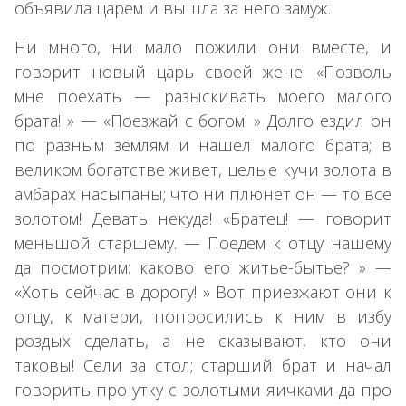
объявила царем и вышла за него замуж.
Ни много, ни мало пожили они вместе, и
говорит новый царь своей жене: «Позволь
мне поехать — разыскивать моего малого
брата! » — «Поезжай с богом! » Долго ездил он
по разным землям и нашел малого брата; в
великом богатстве живет, целые кучи золота в
амбарах насыпаны; что ни плюнет он — то все
золотом! Девать некуда! «Братец! — говорит
меньшой старшему. — Поедем к отцу нашему
да посмотрим: каково его житье-бытье? » —
«Хоть сейчас в дорогу! » Вот приезжают они к
отцу, к матери, попросились к ним в избу
роздых сделать, а не сказывают, кто они
таковы! Сели за стол; старший брат и начал
говорить про утку с золотыми яичками да про