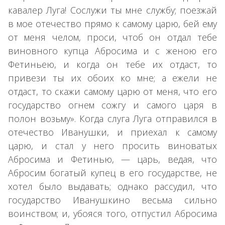
кавалер Луга! Сослужи ты мне службу; поезжай
в мое отечество прямо к самому царю, бей ему
от меня челом, проси, чтоб он отдал тебе
виновного купца Абросима и с женою его
Фетиньею, и когда он тебе их отдаст, то
привези ты их обоих ко мне; а ежели не
отдаст, то скажи самому царю от меня, что его
государство огнем сожгу и самого царя в
полон возьму». Когда слуга Луга отправился в
отечество Иванушки, и приехал к самому
царю, и стал у него просить виноватых
Абросима и Фетинью, — царь, ведая, что
Абросим богатый купец в его государстве, не
хотел было выдавать; однако рассудил, что
государство Иванушкино весьма сильно
воинством; и, убояся того, отпустил Абросима