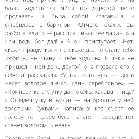
базар ходить да яйца по дорогой цене
продавать, а была собой красавица и
слюбилась с барином. «Отчего, скажи, вы
разбогатели? » — расспрашивает ее барин. «Да
нам ведь бог дал! » А он приступает: «Нет,
скажи правду; коли не скажешь, не стану тебя
любить, не стану к тебе ходить». И таки не
пришел к ней день-другой; она позвала его к
себе и рассказала: «У нас есть утка — день
несет золотое яичко, день серебряное». —
«Принеси-ка эту утку да покажь, какова птица?
» Оглядел утку и видит — на брюшке у ней
золотыми буквами написано: кто съест ее
голову, тот царем будет, а кто — сердце, тот
станет золотом плевать.
Позарился барин на такое великое счастье,