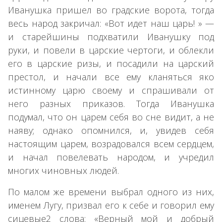
Иванушка пришел во градские ворота, тогда
весь народ закричал: «Вот идет наш царь! » —
и старейшины подхватили Иванушку под
руки, и повели в царские чертоги, и облекли
его в царские ризы, и посадили на царский
престол, и начали все ему кланяться яко
истинному царю своему и спрашивали от
него разных приказов. Тогда Иванушка
подумал, что он царем себя во сне видит, а не
наяву; однако опомнился, и, увидев себя
Скачайте наше приложение «Несказки»!
настоящим царем, возрадовался всем сердцем,
Увлекательные сказки и полезные привычки для
и начал повелевать народом, и учредил
вашего ребёнка в одном приложении!
многих чиновных людей.
По малом же времени выбрал одного из них,
именем Лугу, призвал его к себе и говорил ему
сицевые2 слова: «Верный мой и добрый