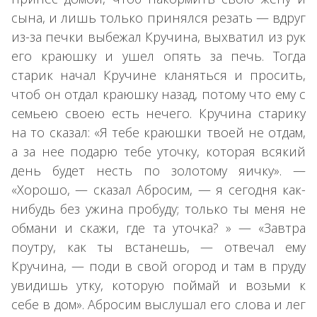
сына, и лишь только принялся резать — вдруг
из-за печки выбежал Кручина, выхватил из рук
его краюшку и ушел опять за печь. Тогда
старик начал Кручине кланяться и просить,
чтоб он отдал краюшку назад, потому что ему с
семьею своею есть нечего. Кручина старику
на то сказал: «Я тебе краюшки твоей не отдам,
а за нее подарю тебе уточку, которая всякий
день будет несть по золотому яичку». —
×
«Хорошо, — сказал Абросим, — я сегодня как-
нибудь без ужина пробуду; только ты меня не
обмани и скажи, где та уточка? » — «Завтра
поутру, как ты встанешь, — отвечал ему
Кручина, — поди в свой огород и там в пруду
увидишь утку, которую поймай и возьми к
себе в дом». Абросим выслушал его слова и лег