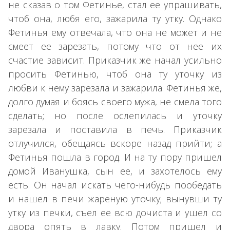
не сказав о том Фетинье, стал ее упрашивать,
чтоб она, любя его, зажарила ту утку. Однако
Фетинья ему отвечала, что она не может и не
смеет ее зарезать, потому что от нее их
счастие зависит. Приказчик же начал усильно
просить Фетинью, чтоб она ту уточку из
любви к нему зарезала и зажарила. Фетинья же,
долго думая и боясь своего мужа, не смела того
сделать; но после ослепилась и уточку
зарезала и поставила в печь. Приказчик
отлучился, обещаясь вскоре назад прийти; а
Фетинья пошла в город. И на ту пору пришел
домой Иванушка, сын ее, и захотелось ему
есть. Он начал искать чего-нибудь пообедать
и нашел в печи жареную уточку; вынувши ту
утку из печки, съел ее всю дочиста и ушел со
двора опять в лавку. Потом пришел и