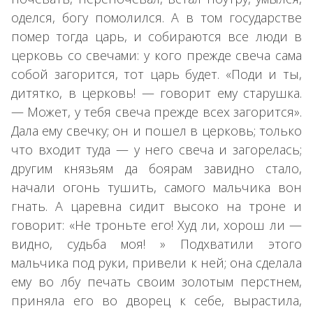
оделся, богу помолился. А в том государстве
помер тогда царь, и собираются все люди в
церковь со свечами: у кого прежде свеча сама
собой загорится, тот царь будет. «Поди и ты,
дитятко, в церковь! — говорит ему старушка.
— Может, у тебя свеча прежде всех загорится».
Дала ему свечку; он и пошел в церковь; только
что входит туда — у него свеча и загорелась;
другим князьям да боярам завидно стало,
начали огонь тушить, самого мальчика вон
гнать. А царевна сидит высоко на троне и
говорит: «Не троньте его! Худ ли, хорош ли —
видно, судьба моя! » Подхватили этого
мальчика под руки, привели к ней; она сделала
ему во лбу печать своим золотым перстнем,
приняла его во дворец к себе, вырастила,