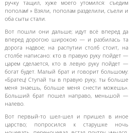
ручку тащил, хуже моего утомился: съедим
пополам! » Взяли, пополам разделили, съели и
оба сыты стали.
Вот пошли они дальше; идут всё вперед да
вперед дорогою широкою — и разбилась та
дорога надвое; на распутии столб стоит, на
столбе написано: кто в правую руку пойдет —
царем сделается, кто в левую руку пойдет —
богат будет. Малый брат и говорит большому:
«Братец! Ступай ты в правую руку, ты больше
меня знаешь, больше меня снести можешь».
Больший брат пошел направо, меньшой —
налево.
Вот первый-то шел-шел и пришел в иное
царство; попросился к старушке ночь
ночевать, переночевал, встал поутру, умылся,