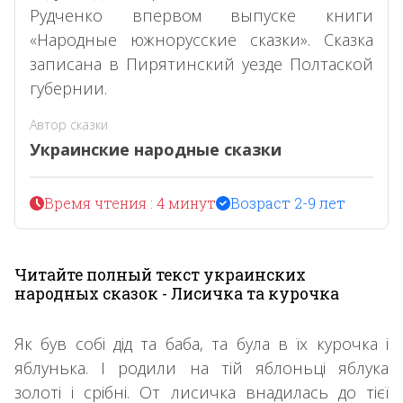
Рудченко впервом выпуске книги
«Народные южнорусские сказки». Сказка
записана в Пирятинский уезде Полтаской
губернии.
Автор сказки
Украинские народные сказки
Время чтения : 4 минут
Возраст 2-9 лет
Читайте полный текст украинских
народных сказок - Лисичка та курочка
Як був собі дід та баба, та була в їх курочка і
яблунька. І родили на тій яблоньці яблука
золоті і срібні. От лисичка внадилась до тієї