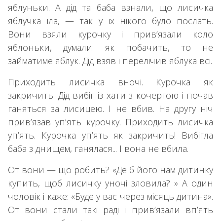
яблуньки. А дід та баба взнали, що лисичка
яблучка їла, — так у їх нікого було послать.
Вони взяли курочку і прив’язали коло
яблоньки, думали: як побачить, то не
займатиме яблук. Дід взяв і перелічив яблука всі.
Приходить лисичка вночі. Курочка як
закричить. Дід вибіг із хати з кочергою і почав
ганяться за лисицею. І не вбив. На другу ніч
прив’язав уп’ять курочку. Приходить лисичка
уп’ять. Курочка уп’ять як закричить! Вибігла
баба з днищем, ганялася... І вона не вбила.
От вони — що робить? «Де б його нам дитинку
купить, щоб лисичку уночі зловила? » А один
чоловік і каже: «Буде у вас через місяць дитина».
От вони стали такі раді і прив’язали вп’ять