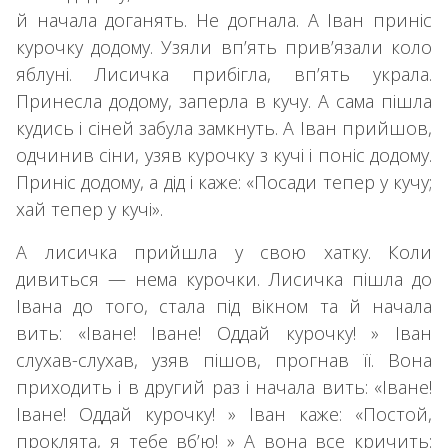
й начала доганять. Не догнала. А Іван приніс
курочку додому. Узяли вп’ять прив’язали коло
яблуні. Лисичка прибігла, вп’ять украла.
Принесла додому, заперла в кучу. А сама пішла
кудись і сіней забула замкнуть. А Іван прийшов,
одчинив сіни, узяв курочку з кучі і поніс додому.
Приніс додому, а дід і каже: «Посади тепер у кучу;
хай тепер у кучі».
А лисичка прийшла у свою хатку. Коли
дивиться — нема курочки. Лисичка пішла до
Івана до того, стала під вікном та й начала
вить: «Іване! Іване! Оддай курочку! » Іван
слухав-слухав, узяв пішов, прогнав її. Вона
приходить і в другий раз і начала вить: «Іване!
Іване! Оддай курочку! » Іван каже: «Постой,
проклята, я тебе вб’ю! » А вона все кричить: