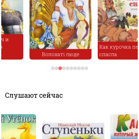
Как курочка петушка
Волохаті люде
спасла
Слушают сейчас