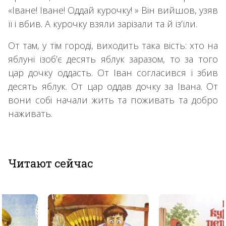
«Іване! Іване! Оддай курочку! » Він вийшов, узяв
її і вбив. А курочку взяли зарізали та й із’їли.
От там, у тім городі, виходить така вість: хто на
яблуні ізоб’є десять яблук заразом, то за того
цар дочку оддасть. От Іван согласився і збив
десять яблук. От цар оддав дочку за Івана. От
вони собі начали жить та поживать та добро
наживать.
Читают сейчас