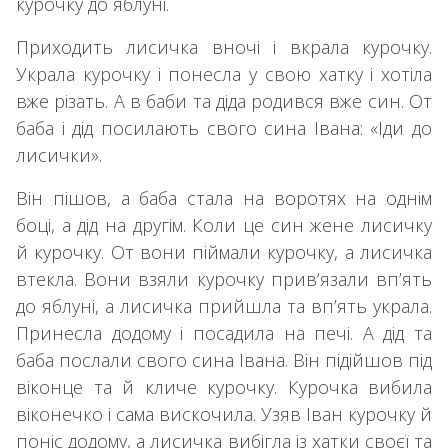
курочку до яблуні.
Приходить лисичка вночі і вкрала курочку.
Украла курочку і понесла у свою хатку і хотіла
вже різать. А в баби та діда родився вже син. От
баба і дід посилають свого сина Івана: «Іди до
лисички».
Він пішов, а баба стала на воротях на однім
боці, а дід на другім. Коли це син жене лисичку
й курочку. От вони піймали курочку, а лисичка
втекла. Вони взяли курочку прив’язали вп’ять
до яблуні, а лисичка прийшла та вп’ять украла.
Принесла додому і посадила на печі. А дід та
баба послали свого сина Івана. Він підійшов під
віконце та й кличе курочку. Курочка вибила
віконечко і сама вискочила. Узяв Іван курочку й
поніс додому, а лисичка вибігла із хатки своєї та