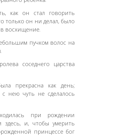
ть, как он стал говорить
о только он ни делал, было
о в восхищение.
 небольшим пучком волос на
.
ролева соседнего царства
была прекрасна как день;
о с нею чуть не сделалось
аходилась при рождении
и здесь, и, чтобы умерить
орожденной принцессе бог