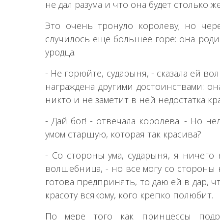
не дал разума и что она будет столько ж
Это очень тронуло королеву; но чер
случилось еще большее горе: она роди
уродца.
- Не горюйте, сударыня, - сказала ей во
награждена другими достоинствами: она
никто и не заметит в ней недостатка кр
- Дай бог! - отвечала королева. - Но 
умом старшую, которая так красива?
- Со стороны ума, сударыня, я ничего 
волшебница, - но все могу со стороны к
готова предпринять, то даю ей в дар, 
красоту всякому, кого крепко полюбит.
По мере того как принцессы подра