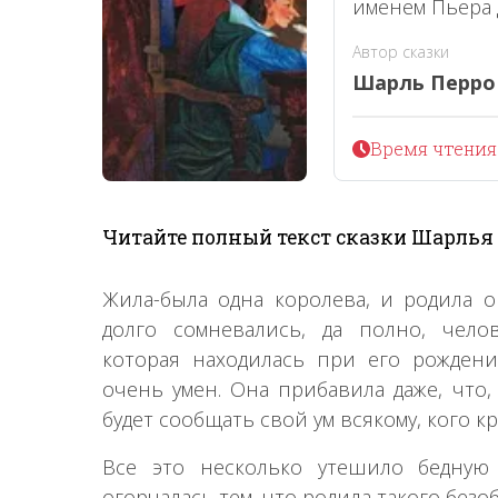
именем Пьера 
Автор сказки
Шарль Перро
Время чтения 
Читайте полный текст сказки Шарлья 
Жила-была одна королева, и родила он
долго сомневались, да полно, чело
которая находилась при его рождении
очень умен. Она прибавила даже, что,
будет сообщать свой ум всякому, кого к
Все это несколько утешило бедную 
огорчалась тем, что родила такого безо