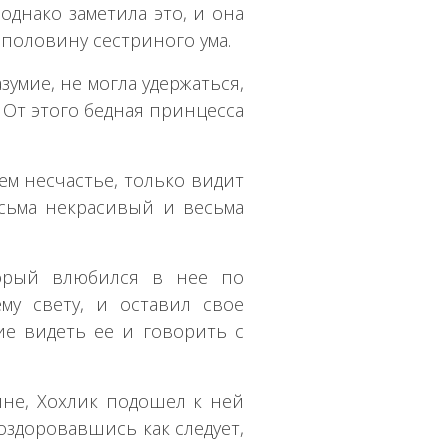
 однако заметила это, и она
 половину сестриного ума.
зумие, не могла удержаться,
 От этого бедная принцесса
ем несчастье, только видит
есьма некрасивый и весьма
орый влюбился в нее по
му свету, и оставил свое
ие видеть ее и говорить с
ине, Хохлик подошел к ней
оздоровавшись как следует,