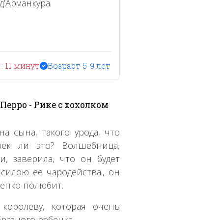
д’Арманкура.
: 11 минут
Возраст 5-9 лет
Перро - Рике с хохолком
а сына, такого урода, что
век ли это? Волшебница,
, заверила, что он будет
 силою ее чародейства., он
репко полюбит.
королеву, которая очень
бразного ребенка.