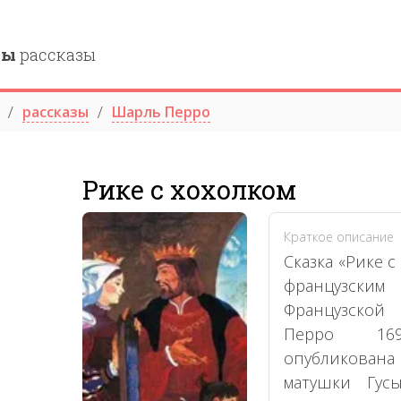
ны
рассказы
рассказы
Шарль Перро
Рике с хохолком
Краткое описание
Сказка «Рике 
французск
Французской
Перро 16
опубликован
матушки Гус